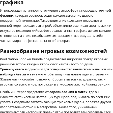
графика
Игроков ждет истинное погружение в атмосферу с помощью
точной
физики
, которая воспроизводит каждое движение шара с
невероятной точностью. Такое внимание к деталям позволяет в
полной мере насладиться игрой, объективно оценивая свои навыки и
искусство владения кийом. Фотореалистичная графика делает каждое
мгновение на столе незабываемым, заставляя вас ощущать себя
частью мира профессионального бильярда.
Разнообразие игровых возможностей
Pool Nation Snooker Bundle предоставляет широкий спектр игровых
режимов, чтобы каждый игрок смог найти что-то по душе.
Тренируйтесь
в одиночку для совершенствования своих навыков или
наблюдайте за матчами
, чтобы получить новые идеи и стратегии.
Живые матчи онлайн позволяют бросить вызов как друзьям, так и
игрокам со всего мира, погружая в атмосферу жесткой конкуренции.
Особый интерес представляют
соревнования в лигах
, где вы
сможете стать частью настоящих турниров, поднимаясь по лестнице
успеха. Создавайте захватывающие трюковые удары, поражая друзей
изобретательностью и мастерством. Более того, уникальный
инструмент для настройки правил игры позволяет вам создавать свои