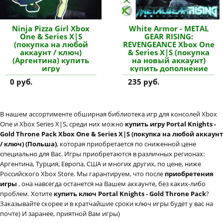
Ninja Pizza Girl Xbox
White Armor - METAL
One & Series X|S
GEAR RISING:
(покупка на любой
REVENGEANCE Xbox One
аккаунт / ключ)
& Series X|S (покупка
(Аргентина) купить
на новый аккаунт)
игру
купить дополнение
0 руб.
235 руб.
В нашем ассортименте обширная библиотека игр для консолей Xbox
One и Xbox Series X|S, среди них можно
купить игру Portal Knights -
Gold Throne Pack Xbox One & Series X|S (покупка на любой аккаунт
/ ключ) (Польша)
, которая приобретается по сниженной цене
специально для Вас. Игры приобретаются в различных регионах:
Аргентина, Турция, Европа, США и многих других, по цене, ниже
Российского Xbox Store. Мы гарантируем, что после
приобретения
игры
, она навсегда останется на Вашем аккаунте, без каких-либо
проблем. Хотите
купить ключ Portal Knights - Gold Throne Pack
?
Заказывайте скорее и в кратчайшие сроки ключ игры будет у вас на
почте) И заранее, приятной Вам игры)