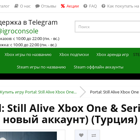
талог
О нас
Отзывы
Акции
FAQ
Как покупать на
ержка в Telegram
@igroconsole
азов: с 10:00 до 22:00 (пн. - вс.)
ка: с 10:00 до 22:00 (пн. - вс.)
Xbox игры по названию
Xbox подписки
Xbox аренда игр
STE
Steam игры по названию
Steam оффлайн аккаунты
Купить игру Portal: Still Alive Xbox One...
Portal: Still Alive Xbox One 
 Still Alive Xbox One & Se
новый аккаунт) (Турция)