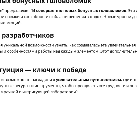
вых бонусных головоломок
ive" представляет
14 совершенно новых бонусных головоломок
. Эти
ои навыки и способности в области решения загадок. Новые уровни до
их эмоций.
и разработчиков
годаря уникальной возможности узнать, как создавалась эта увлекатель
ры и особенностями работы над каждым элементом. Этот дополнитель
туиция — ключи к победе
 но и возможность насладиться
увлекательным путешествием
, где и
пные ресурсы и инструменты, чтобы преодолеть все трудности и опасн
ой мрачной и интригующей лаборатории?