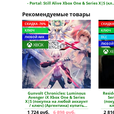
- Portal: Still Alive Xbox One & Series X|S (кл..
Рекомендуемые товары
СКИДКА -76%
СКИДКА
КЛЮЧ
КЛЮЧ
ЛЮБОЙ АКК
DLC
ЛЮБОЙ
Gunvolt Chronicles: Luminous
Resident
Avenger iX Xbox One & Series
Ser
X|S (покупка на любой аккаунт
(пок
/ ключ) (Аргентина) купить
кл
игру
1 724 руб.
6 898 руб.
2 81