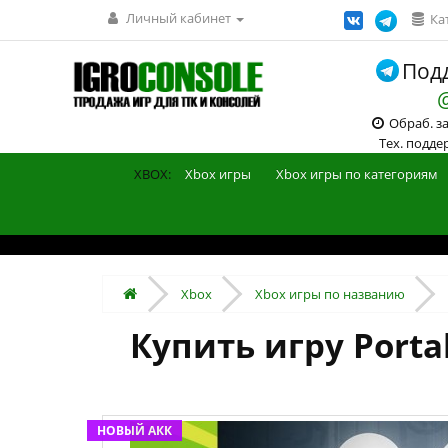
Личный кабинет
Ка
Подд
Обраб. зак
Тех. поддерж
XBOX:
Xbox игры
Xbox игры по категориям
Xbox
Xbox игры по названию
Купить игру Portal:
НОВЫЙ АКК