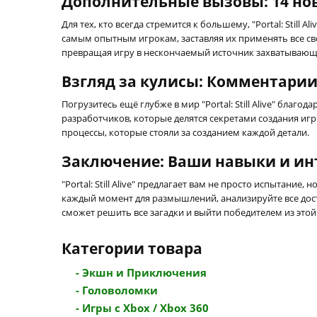
Дополнительные вызовы: 14 но
Для тех, кто всегда стремится к большему, "Portal: Still Al
самым опытным игрокам, заставляя их применять все св
превращая игру в нескончаемый источник захватывающ
Взгляд за кулисы: Комментари
Погрузитесь ещё глубже в мир "Portal: Still Alive" бла
разработчиков, которые делятся секретами создания иг
процессы, которые стояли за созданием каждой детали.
Заключение: Ваши навыки и ин
"Portal: Still Alive" предлагает вам не просто испытание,
каждый момент для размышлений, анализируйте все досту
сможет решить все загадки и выйти победителем из эт
Категории товара
- Экшн и Приключения
- Головоломки
- Игры с Xbox / Xbox 360