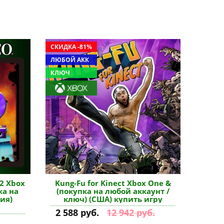
СКИДКА -81%
ЛЮБОЙ АКК
КЛЮЧ
2 Xbox
Kung-Fu for Kinect Xbox One &
ка на
(покупка на любой аккаунт /
ия)
ключ) (США) купить игру
2 588 руб.
12 942 руб.