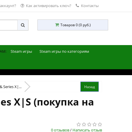
 аккаунт?
Как активировать ключ?
Контакты
Товаров 0 (0 руб.)
AM:
Steam игры
Steam игры по категориям
& Series X|...
ries X|S (покупка на
0 отзывов
/
Написать отзыв