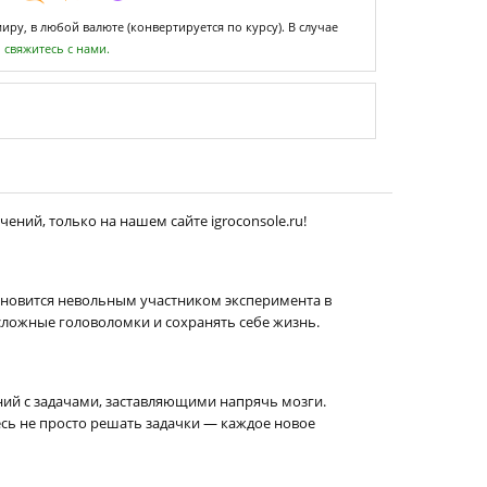
ру, в любой валюте (конвертируется по курсу). В случае
,
свяжитесь с нами.
ений, только на нашем сайте igroconsole.ru!
 становится невольным участником эксперимента в
сложные головоломки и сохранять себе жизнь.
ий с задачами, заставляющими напрячь мозги.
сь не просто решать задачки — каждое новое