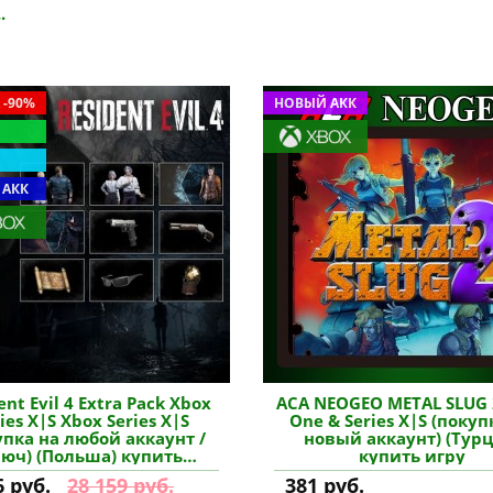
.
 -90%
НОВЫЙ АКК
 АКК
 Evil 4 Extra Pack Xbox
ACA NEOGEO METAL SLUG 
ies X|S Xbox Series X|S
One & Series X|S (покуп
упка на любой аккаунт /
новый аккаунт) (Турц
юч) (Польша) купить
купить игру
дополнение
6 руб.
28 159 руб.
381 руб.