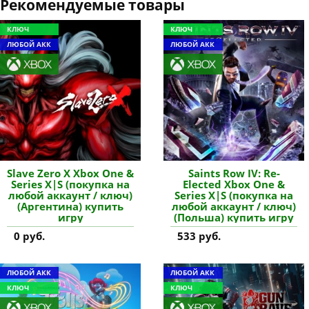
Рекомендуемые товары
КЛЮЧ
КЛЮЧ
ЛЮБОЙ АКК
ЛЮБОЙ АКК
Slave Zero X Xbox One &
Saints Row IV: Re-
Series X|S (покупка на
Elected Xbox One &
любой аккаунт / ключ)
Series X|S (покупка на
(Аргентина) купить
любой аккаунт / ключ)
игру
(Польша) купить игру
0 руб.
533 руб.
ЛЮБОЙ АКК
ЛЮБОЙ АКК
КЛЮЧ
КЛЮЧ