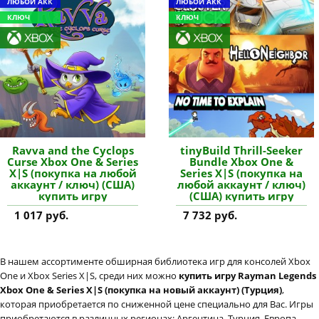
ЛЮБОЙ АКК
ЛЮБОЙ АКК
КЛЮЧ
КЛЮЧ
Ravva and the Cyclops
tinyBuild Thrill-Seeker
Curse Xbox One & Series
Bundle Xbox One &
X|S (покупка на любой
Series X|S (покупка на
аккаунт / ключ) (США)
любой аккаунт / ключ)
купить игру
(США) купить игру
1 017 руб.
7 732 руб.
В нашем ассортименте обширная библиотека игр для консолей Xbox
One и Xbox Series X|S, среди них можно
купить игру Rayman Legends
Xbox One & Series X|S (покупка на новый аккаунт) (Турция)
,
которая приобретается по сниженной цене специально для Вас. Игры
приобретаются в различных регионах: Аргентина, Турция, Европа,