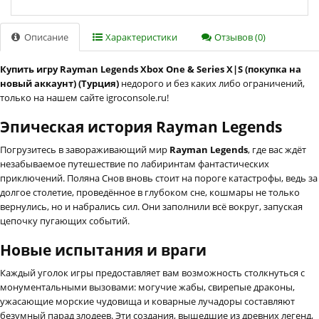
Описание
Характеристики
Отзывов (0)
Купить игру Rayman Legends Xbox One & Series X|S (покупка на
новый аккаунт) (Турция)
недорого и без каких либо ограничений,
только на нашем сайте igroconsole.ru!
Эпическая история Rayman Legends
Погрузитесь в завораживающий мир
Rayman Legends
, где вас ждёт
незабываемое путешествие по лабиринтам фантастических
приключений. Поляна Снов вновь стоит на пороге катастрофы, ведь за
долгое столетие, проведённое в глубоком сне, кошмары не только
вернулись, но и набрались сил. Они заполнили всё вокруг, запуская
цепочку пугающих событий.
Новые испытания и враги
Каждый уголок игры предоставляет вам возможность столкнуться с
монументальными вызовами: могучие жабы, свирепые драконы,
ужасающие морские чудовища и коварные лучадоры составляют
безумный парад злодеев. Эти создания, вышедшие из древних легенд,