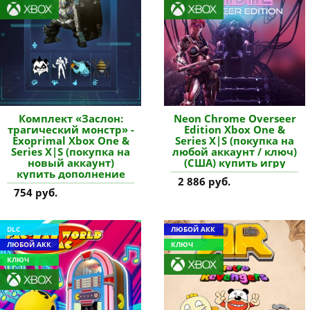
Комплект «Заслон:
Neon Chrome Overseer
трагический монстр» -
Edition Xbox One &
Exoprimal Xbox One &
Series X|S (покупка на
Series X|S (покупка на
любой аккаунт / ключ)
новый аккаунт)
(США) купить игру
купить дополнение
2 886 руб.
754 руб.
DLC
ЛЮБОЙ АКК
ЛЮБОЙ АКК
КЛЮЧ
КЛЮЧ