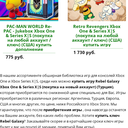
PAC-MAN WORLD Re-
Retro Revengers Xbox
PAC - Jukebox Xbox One
One & Series X|S
& Series X|S (покупка
(покупка на любой
на любой аккаунт /
аккаунт / ключ) (США)
ключ) (США) купить
купить игру
дополнение
1 730 руб.
775 руб.
В нашем ассортименте обширная библиотека игр для консолей Xbox
One и Xbox Series X|S, среди них можно
купить игру Rebel Galaxy
Xbox One & Series X|S (покупка на новый аккаунт) (Турция)
,
которая приобретается по сниженной цене специально для Вас. Игры
приобретаются в различных регионах: Аргентина, Турция, Европа,
США и многих других, по цене, ниже Российского Xbox Store. Мы
гарантируем, что после
приобретения игры
, она навсегда останется
на Вашем аккаунте, без каких-либо проблем. Хотите
купить ключ
Rebel Galaxy
? Заказывайте скорее и в кратчайшие сроки ключ игры
будет у вас на почте) И заранее, приятной Вам игры)