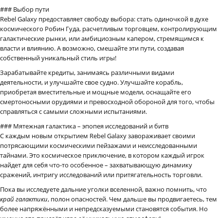
### Выбор пути
Rebel Galaxy предоставляет свободу выбора: стать одиночкой в духе
космического Робин Гуда, расчетливым торговцем, контролирующим
галактические рынки, или амбициозным капером, стремящимся к
власти и влиянию. А возможно, смешайте эти пути, создавая
собственный уникальный стиль игры!
Зарабатывайте кредиты, занимаясь различными видами
деятельности, и улучшайте свое судно. Улучшайте корабль,
приобретая вместительные и мощные модели, оснащайте его
смертоносными орудиями и превосходной обороной для того, чтобы
справляться с самыми сложными испытаниями.
### Мятежная галактика – эпопея исследований и битв
С каждым новым открытием Rebel Galaxy завораживает своими
потрясающими космическими пейзажами и неисследованными
тайнами. Это космическое приключение, в котором каждый игрок
найдет для себя что-то особенное – захватывающую динамику
сражений, интригу исследований или притягательность торговли.
Пока вы исследуете дальние уголки вселенной, важно помнить, что
край галактики
, полон опасностей. Чем дальше вы продвигаетесь, тем
более напряжёнными и непредсказуемыми становятся события. Но