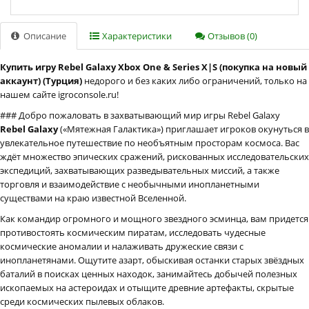
Описание
Характеристики
Отзывов (0)
Купить игру Rebel Galaxy Xbox One & Series X|S (покупка на новый
аккаунт) (Турция)
недорого и без каких либо ограничений, только на
нашем сайте igroconsole.ru!
### Добро пожаловать в захватывающий мир игры Rebel Galaxy
Rebel Galaxy
(«Мятежная Галактика») приглашает игроков окунуться в
увлекательное путешествие по необъятным просторам космоса. Вас
ждёт множество эпических сражений, рискованных исследовательских
экспедиций, захватывающих разведывательных миссий, а также
торговля и взаимодействие с необычными инопланетными
существами на краю известной Вселенной.
Как командир огромного и мощного звездного эсминца, вам придется
противостоять космическим пиратам, исследовать чудесные
космические аномалии и налаживать дружеские связи с
инопланетянами. Ощутите азарт, обыскивая останки старых звёздных
баталий в поисках ценных находок, занимайтесь добычей полезных
ископаемых на астероидах и отыщите древние артефакты, скрытые
среди космических пылевых облаков.