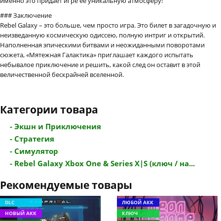
именно это придаёт игре её уникальную атмосферу!
### Заключение
Rebel Galaxy – это больше, чем просто игра. Это билет в загадочную и
неизведанную космическую одиссею, полную интриг и открытий.
Наполненная эпическими битвами и неожиданными поворотами
сюжета, «Мятежная Галактика» приглашает каждого испытать
небывалое приключение и решить, какой след он оставит в этой
величественной бескрайней вселенной.
Категории товара
- Экшн и Приключения
- Стратегия
- Симулятор
- Rebel Galaxy Xbox One & Series X|S (ключ / на...
Рекомендуемые товары
DLC
ЛЮБОЙ АКК
НОВЫЙ АКК
КЛЮЧ