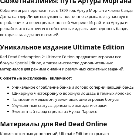
Сюжетная линия: Путь Артура Моргана
События игры переносят нас в 1899 год. Артур Морган и члены банды
Датча ван дер Линде вынуждены постоянно скрываться, участвуя в
ограблениях и перестрелках по всей Америке. Играйте за Артура и
решайте, что важнее: его собственные идеалы или верность банде,
которая стала для него семьей.
Уникальное издание Ultimate Edition
Red Dead Redemption 2: Ultimate Edition предлагает игрокам все
бонусы Special Edition, а также множество дополнительных
материалов для режима онлайн и различных сюжетных заданий.
Сюжетные эксклюзивы включают:
Уникальное ограбление банка и логово соперничающей банды
Шикарную чистокровную вороную лошадь в темных яблоках
Талисман и медальон, увеличивающие игровые бонусы
Улучшенные статусы, денежные выгоды и скидки
Элегантный наряд стрелка из Нуэво-Параисо
Материалы для Red Dead Online
Кроме сюжетных дополнений, Ultimate Edition открывает