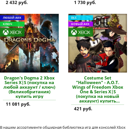
2 432 руб.
1 730 руб.
ЛЮБОЙ АКК
DLC
КЛЮЧ
НОВЫЙ АКК
Dragon's Dogma 2 Xbox
Costume Set
Series X|S (покупка на
"Halloween" - A.O.T.
любой аккаунт / ключ)
Wings of Freedom Xbox
(Великобритания)
One & Series X|S
купить игру
(покупка на новый
аккаунт) купить
11 081 руб.
дополнение
421 руб.
В нашем ассортименте обширная библиотека игр для консолей Xbox