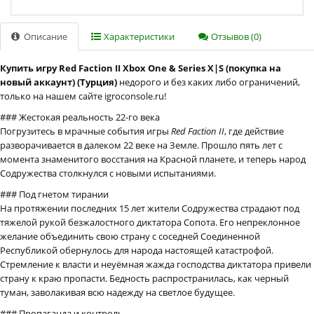
Описание
Характеристики
Отзывов (0)
Купить игру Red Faction II Xbox One & Series X|S (покупка на
новый аккаунт) (Турция)
недорого и без каких либо ограничений,
только на нашем сайте igroconsole.ru!
### Жестокая реальность 22-го века
Погрузитесь в мрачные события игры
Red Faction II
, где действие
разворачивается в далеком 22 веке на Земле. Прошло пять лет с
момента знаменитого восстания на Красной планете, и теперь народ
Содружества столкнулся с новыми испытаниями.
### Под гнетом тирании
На протяжении последних 15 лет жители Содружества страдают под
тяжелой рукой безжалостного диктатора Сопота. Его непреклонное
желание объединить свою страну с соседней Соединенной
Республикой обернулось для народа настоящей катастрофой.
Стремление к власти и неуёмная жажда господства диктатора привели
страну к краю пропасти. Бедность распространилась, как черный
туман, заволакивая всю надежду на светлое будущее.
### Пропаганда и контроль