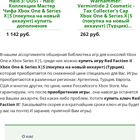
Halo 3: ODST - Halo:
Warhammer:
Коллекция Мастер
Vermintide 2 Cosmetic -
Чифа Xbox One & Series
Tax Collector's Cap
X|S (покупка на новый
Xbox One & Series X|S
аккаунт) купить
(покупка на новый
дополнение
аккаунт) (Турция)
купить дополнение
1 142 руб.
262 руб.
В нашем ассортименте обширная библиотека игр для консолей Xbox
One и Xbox Series X|S, среди них можно
купить игру Red Faction II
Xbox One & Series X|S (покупка на новый аккаунт) (Турция)
,
которая приобретается по сниженной цене специально для Вас. Игры
приобретаются в различных регионах: Аргентина, Турция, Европа,
США и многих других, по цене, ниже Российского Xbox Store. Мы
гарантируем, что после
приобретения игры
, она навсегда останется
на Вашем аккаунте, без каких-либо проблем. Хотите
купить ключ Red
Faction II
? Заказывайте скорее и в кратчайшие сроки ключ игры будет
у вас на почте) И заранее, приятной Вам игры)
О нас