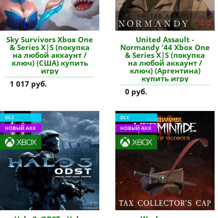
Sky Survivors Xbox One
United Assault -
& Series X|S (покупка
Normandy '44 Xbox One
на любой аккаунт /
& Series X|S (покупка
ключ) (США) купить
на любой аккаунт /
игру
ключ) (Аргентина)
купить игру
1 017 руб.
0 руб.
DLC
DLC
НОВЫЙ АКК
НОВЫЙ АКК