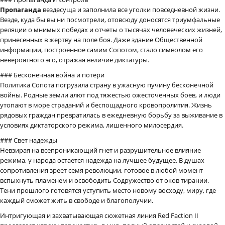
Пропаганда
вездесуща и заполнила все уголки повседневной жизни.
Везде, куда бы вы ни посмотрели, отовсюду доносятся триумфальные
реляции о мнимых победах и отчеты о тысячах человеческих жизней,
принесенных в жертву на поле боя. Даже здание Общественной
информации, построенное самим Сопотом, стало символом его
невероятного эго, отражая величие диктатуры.
### Бесконечная война и потери
Политика Сопота погрузила страну в ужасную пучину бесконечной
войны. Родные земли алют под тяжестью ожесточенных боев, и люди
утопают в море страданий и беспощадного кровопролития. Жизнь
рядовых граждан превратилась в ежедневную борьбу за выживание в
условиях диктаторского режима, лишенного милосердия.
### Свет надежды
Невзирая на всепроникающий гнет и разрушительное влияние
режима, у народа остается надежда на лучшее будущее. В душах
сопротивления зреет семя революции, готовое в любой момент
вспыхнуть пламенем и освободить Содружество от оков тирании.
Тени прошлого готовятся уступить место новому восходу, миру, где
каждый сможет жить в свободе и благополучии.
Интригующая и захватывающая сюжетная линия Red Faction II