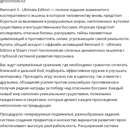
igroconsole.ru!
Remnant II - Ultimate Edition — полное издание знаменитого
кооперативного экшена, в котором человечеству вновь предстоит
бороться за выживание в разрушенных мирах, наполненных жуткими
существами и могущественными боссами. Игрокам предстоит
исследовать опасные биомы, раскрывать тайны неизвестных
цивилизаций и противостоять силам, угрожающим самой реальности.
Купить общий аккаунт с оффлайн активацией Remnant II - Ultimate
Edition в Steam стоит поклонникам сложных динамичных экшенов с
глубокой системой развития персонажа.
Вас ждут напряжённые сражения, где необходимо грамотно сочетать
ближний и дальний бой, подбирать эффективное оружие и улучшать
экипировку. Проходить игру можно как в одиночку, так и вместе с
друзьями, объединяя усилия против сильнейших противников и
получая редкие награды за победу над опасными боссами. Каждый
новый мир наполнен уникальными существами, полезными
предметами и секретами, которые делают каждое прохождение
непохожим на предыдущее.
Процедурно генерируемые подземелья, разнообразные задания,
система создания предметов и множество вариантов развития героя
обеспечивают высокую реиграбельность. Расширенная система