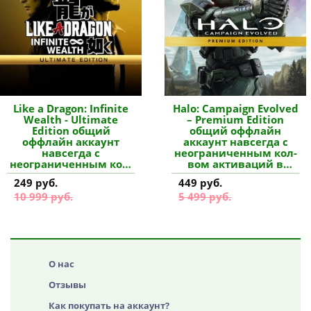
Like a Dragon: Infinite
Halo: Campaign Evolved
Wealth - Ultimate
– Premium Edition
Edition общий
общий оффлайн
оффлайн аккаунт
аккаунт навсегда с
навсегда с
неограниченным кол-
неограниченным кол-
вом активаций в
вом активаций в
Steam купить
249 руб.
449 руб.
Steam купить
10 999 руб.
5 499 руб.
О нас
Отзывы
Как покупать на аккаунт?