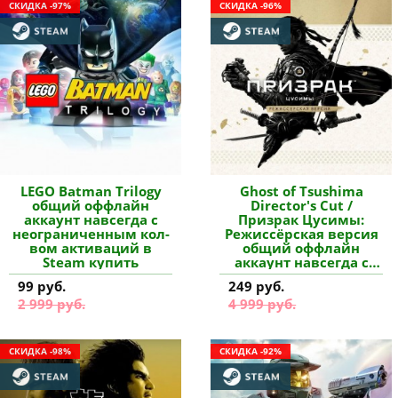
СКИДКА -97%
СКИДКА -96%
LEGO Batman Trilogy
Ghost of Tsushima
общий оффлайн
Director's Cut /
аккаунт навсегда с
Призрак Цусимы:
неограниченным кол-
Режиссёрская версия
вом активаций в
общий оффлайн
Steam купить
аккаунт навсегда с
неограниченным кол-
99 руб.
249 руб.
вом активаций в
2 999 руб.
4 999 руб.
Steam купить
СКИДКА -98%
СКИДКА -92%