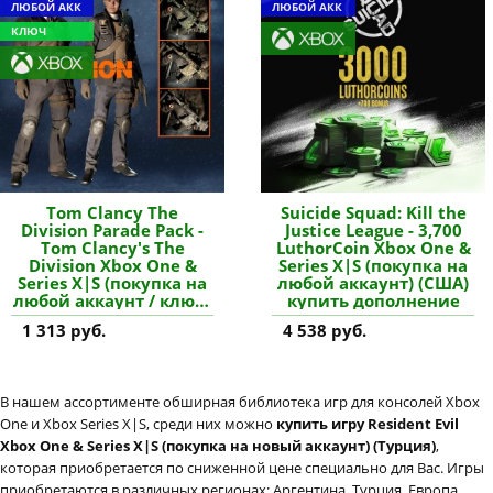
ЛЮБОЙ АКК
ЛЮБОЙ АКК
КЛЮЧ
Tom Clancy The
Suicide Squad: Kill the
Division Parade Pack -
Justice League - 3,700
Tom Clancy's The
LuthorCoin Xbox One &
Division Xbox One &
Series X|S (покупка на
Series X|S (покупка на
любой аккаунт) (США)
любой аккаунт / ключ)
купить дополнение
(США) купить
1 313 руб.
4 538 руб.
дополнение
В нашем ассортименте обширная библиотека игр для консолей Xbox
One и Xbox Series X|S, среди них можно
купить игру Resident Evil
Xbox One & Series X|S (покупка на новый аккаунт) (Турция)
,
которая приобретается по сниженной цене специально для Вас. Игры
приобретаются в различных регионах: Аргентина, Турция, Европа,