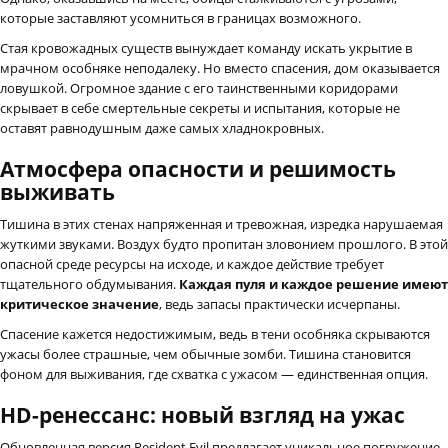
которые заставляют усомниться в границах возможного.
Стая кровожадных существ вынуждает команду искать укрытие в
мрачном особняке неподалеку. Но вместо спасения, дом оказывается
ловушкой. Огромное здание с его таинственными коридорами
скрывает в себе смертельные секреты и испытания, которые не
оставят равнодушным даже самых хладнокровных.
Атмосфера опасности и решимость
выживать
Тишина в этих стенах напряженная и тревожная, изредка нарушаемая
жуткими звуками. Воздух будто пропитан зловонием прошлого. В этой
опасной среде ресурсы на исходе, и каждое действие требует
тщательного обдумывания.
Каждая пуля и каждое решение имеют
критическое значение
, ведь запасы практически исчерпаны.
Спасение кажется недостижимым, ведь в тени особняка скрываются
ужасы более страшные, чем обычные зомби. Тишина становится
фоном для выживания, где схватка с ужасом — единственная опция.
HD-ренессанс: новый взгляд на ужас
Обновленная версия Resident Evil предлагает уникальное погружение