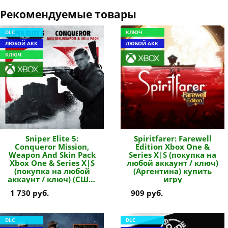
Рекомендуемые товары
DLC
КЛЮЧ
ЛЮБОЙ АКК
ЛЮБОЙ АКК
КЛЮЧ
Sniper Elite 5:
Spiritfarer: Farewell
Conqueror Mission,
Edition Xbox One &
Weapon And Skin Pack
Series X|S (покупка на
Xbox One & Series X|S
любой аккаунт / ключ)
(покупка на любой
(Аргентина) купить
аккаунт / ключ) (США)
игру
купить дополнение
1 730 руб.
909 руб.
DLC
DLC