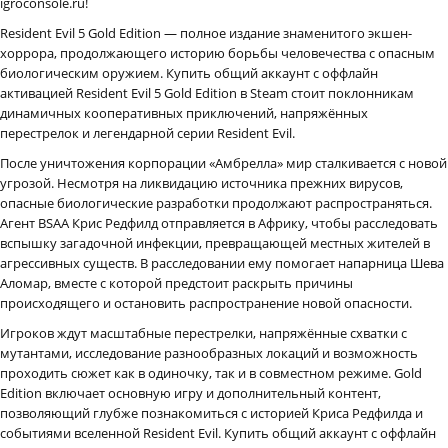
igroconsole.ru!
Resident Evil 5 Gold Edition — полное издание знаменитого экшен-
хоррора, продолжающего историю борьбы человечества с опасным
биологическим оружием. Купить общий аккаунт с оффлайн
активацией Resident Evil 5 Gold Edition в Steam стоит поклонникам
динамичных кооперативных приключений, напряжённых
перестрелок и легендарной серии Resident Evil.
После уничтожения корпорации «Амбрелла» мир сталкивается с новой
угрозой. Несмотря на ликвидацию источника прежних вирусов,
опасные биологические разработки продолжают распространяться.
Агент BSAA Крис Редфилд отправляется в Африку, чтобы расследовать
вспышку загадочной инфекции, превращающей местных жителей в
агрессивных существ. В расследовании ему помогает напарница Шева
Аломар, вместе с которой предстоит раскрыть причины
происходящего и остановить распространение новой опасности.
Игроков ждут масштабные перестрелки, напряжённые схватки с
мутантами, исследование разнообразных локаций и возможность
проходить сюжет как в одиночку, так и в совместном режиме. Gold
Edition включает основную игру и дополнительный контент,
позволяющий глубже познакомиться с историей Криса Редфилда и
событиями вселенной Resident Evil. Купить общий аккаунт с оффлайн