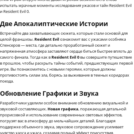
испытать мрачные моменты исследования ужасов и тайн Resident Evil
и Resident Evil 0.
Две Апокалиптические Истории
Встречайте два захватывающих сюжета, которые стали основой для
целой франшизы.
Resident Evil
ознакомит вас с ужасами особняка
Спенсеров — места, где детально проработанный сюжет и
напряженная атмосфера заставляют сердце биться быстрее вплоть до
самого финала. Тогда как в
Resident Evil 0
вы совершите путешествие
в прошлое, чтобы раскрыть тайны событий, предшествующих первой
игре. Вы познакомитесь с новыми героями, которые должны
противостоять силам зла, борясь за выживание в темных коридорах
поезда.
Обновление Графики и Звука
Разработчики уделили особое внимание обновлению визуальной и
звуковой составляющих.
Новая графика
, поражающая детальной
прорисовкой и использование современных световых эффектов,
погрузят вас в атмосферу до мельчайших деталей. Благодаря
поддержке объемного звука, звуковое сопровождение усиливает
чувство хаоса и ужаса, создавая полный эффект присутствия.