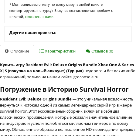
* Мы принимаем оплату по всему миру, в любой валюте
(конвертируется по курсу). В случае возникновения проблем с
оплатой,
свяжитесь с нами.
Другие наши проекты:
Описание
Характеристики
Отзывов (0)
Купить игру Resident Evil: Deluxe Origins Bundle Xbox One & Series
X|S (покупка на новый аккаунт) (Турция)
недорого и без каких либо
ограничений, только на нашем сайте igroconsole.ru!
Погружение в Историю Survival Horror
Resident Evil: Deluxe Origins Bundle
— это уникальная возможность
вернуться к истокам одной из самых легендарных серий игр в жанре
survival horror. Этот эксклюзивный сборник включат в себя два
классических произведения, которые оказали значительное влияние
на индустрию и успели полюбиться миллионам геймеров по всему
миру. Обновленные образы и великолепное HD-переиздание придают
этим играм вторую жизнь, давая игрокам возможность снова