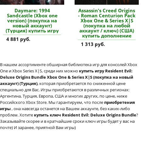
Daymare: 1994
Assassin's Creed Origins
Sandcastle (Xbox one
- Roman Centurion Pack
version) (покупка на
Xbox One & Series X|S
новый аккаунт)
(покупка на любой
(Турция) купить игру
аккаунт / ключ) (США)
купить дополнение
4 881 руб.
1 313 руб.
В нашем ассортименте обширная библиотека игр для консолей Xbox
One и Xbox Series X|S, среди них можно
купить игру Resident Evil:
Deluxe Origins Bundle Xbox One & Series X|S (покупка на новый
аккаунт) (Турция)
, которая приобретается по сниженной цене
специально для Вас. Игры приобретаются в различных регионах:
Аргентина, Турция, Европа, США и многих других, по цене, ниже
Российского Xbox Store. Мы гарантируем, что после
приобретения
игры
, она навсегда останется на Вашем аккаунте, без каких-либо
проблем. Хотите
купить ключ Resident Evil: Deluxe Origins Bundle
?
Заказывайте скорее и в кратчайшие сроки ключ игры будет у вас на
почте) И заранее, приятной Вам игры)