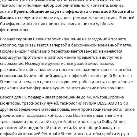
технологии и полный набор дополнительного контента. Если вы
хотите
Купить общий аккаунт с оффлайн активацией Returnal в
Steam
, то получите полное издание с режимом кооператива, Башней
Сизифа, возможностью приостанавливать цикл и удобным
фоторежимом.
Главная героиня Селена терпит крушение на загадочной планете
Атропос, где оказывается запертой в бесконечной временной петле.
После каждой гибели мир перестраивается заново: изменяются
маршруты, противники, расположение предметов и доступное
снаряжение. Исследуйте руины исчезнувшей цивилизации,
раскрывайте тайны планеты и постепенно находите новые способы
выживания. Купить общий аккаунт с оффлайн активацией Returnal в
Steam стоит тем, кто ценит высокую реиграбельность, напряжённые
сражения и атмосферные научно-фантастические приключения.
Версия для ПК поддерживает разрешение до 4K, ультраширокие
мониторы, трассировку лучей, технологии NVIDIA DLSS, AMD FSR и
другие современные методы повышения производительности. Также
реализована поддержка контроллера DualSense с адаптивными
триггерами и тактильной отдачей, объёмного звука Dolby Atmos,
достижений и подробной статистики. Купить общий аккаунт с
оффлайн активацией Returnal в Steam можно, чтобы пройти игру в