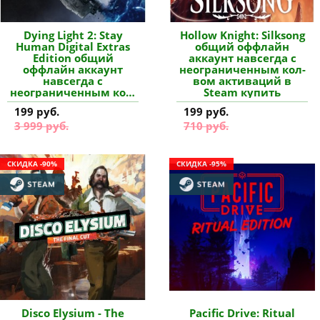
Dying Light 2: Stay
Hollow Knight: Silksong
Human Digital Extras
общий оффлайн
Edition общий
аккаунт навсегда с
оффлайн аккаунт
неограниченным кол-
навсегда с
вом активаций в
неограниченным кол-
Steam купить
вом активаций в
199 руб.
199 руб.
Steam купить
3 999 руб.
710 руб.
СКИДКА -90%
СКИДКА -95%
Disco Elysium - The
Pacific Drive: Ritual