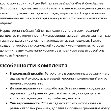
костюмом горничной для Рэйчел в игре
Dead or Alive 6: Core Fighters
.
Этот образ представляет собой замечательное возрождение одного из
самых популярных нарядов из предыдущих серий. Не дайте вашим
оппонентам ни шанса, покоряя арену в этом стильном и элегантном
образе!
Наряд горничной для Рэйчел выполнен с учетом всех традиций
изящества и утонченности. Чистые линии, аккуратные детали и мягкие
текстуры делают костюм по-настоящему выделяющимся. Все это
создает атмосферу классической красоты и утонченности, которая
дополнит вашу коллекцию костюмов и поднимет ваш игровой опыт
на новый уровень.
Особенности Комплекта
Идеальный дизайн
: Рэтро-стиль в современных реалиях – это
идеальный аксессуар для вашей героини, привносящий в игру
немного ностальгии.
Детализированная проработка
: От изысканных кружев до
идеально подобранной цветовой палитры, каждая деталь
костюма создана для того, чтобы выделяться.
Универсальность
: Этот наряд может быть использован в
разных игровых режимах, добавляя к боевым сражениям нотку