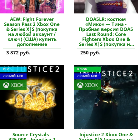
AEW: Fight Forever
DOA5LR: костюм
Season Pass 2 Xbox One
«Мико» — Тина -
& Series X|S (покупка
Пробная версия DOA5
на любой аккаунт /
Last Round: Core
ключ) (США) купить
Fighters Xbox One &
дополнение
Series X|S (покупка на
новый аккаунт)
3 872 руб.
250 руб.
купить дополнение
DLC
КЛЮЧ
ЛЮБОЙ АКК
ЛЮБОЙ АКК
Source Crystals -
Injustice 2 Xbox One &
325,000 - Injustice 2
Series X|S (покупка на