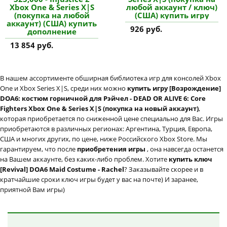
Xbox One & Series X|S
любой аккаунт / ключ)
(покупка на любой
(США) купить игру
аккаунт) (США) купить
926 руб.
дополнение
13 854 руб.
В нашем ассортименте обширная библиотека игр для консолей Xbox
One и Xbox Series X|S, среди них можно
купить игру [Возрождение]
DOA6: костюм горничной для Рэйчел - DEAD OR ALIVE 6: Core
Fighters Xbox One & Series X|S (покупка на новый аккаунт)
,
которая приобретается по сниженной цене специально для Вас. Игры
приобретаются в различных регионах: Аргентина, Турция, Европа,
США и многих других, по цене, ниже Российского Xbox Store. Мы
гарантируем, что после
приобретения игры
, она навсегда останется
на Вашем аккаунте, без каких-либо проблем. Хотите
купить ключ
[Revival] DOA6 Maid Costume - Rachel
? Заказывайте скорее и в
кратчайшие сроки ключ игры будет у вас на почте) И заранее,
приятной Вам игры)