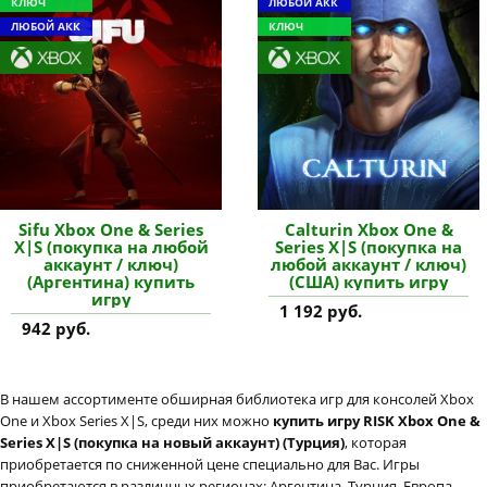
КЛЮЧ
ЛЮБОЙ АКК
ЛЮБОЙ АКК
КЛЮЧ
Sifu Xbox One & Series
Calturin Xbox One &
X|S (покупка на любой
Series X|S (покупка на
аккаунт / ключ)
любой аккаунт / ключ)
(Аргентина) купить
(США) купить игру
игру
1 192 руб.
942 руб.
В нашем ассортименте обширная библиотека игр для консолей Xbox
One и Xbox Series X|S, среди них можно
купить игру RISK Xbox One &
Series X|S (покупка на новый аккаунт) (Турция)
, которая
приобретается по сниженной цене специально для Вас. Игры
приобретаются в различных регионах: Аргентина, Турция, Европа,