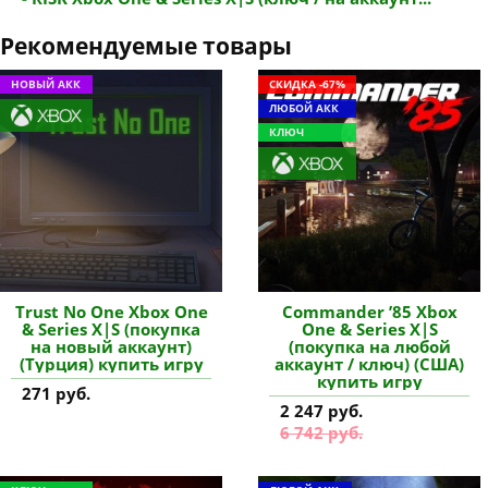
Рекомендуемые товары
НОВЫЙ АКК
СКИДКА -67%
ЛЮБОЙ АКК
КЛЮЧ
Trust No One Xbox One
Commander ’85 Xbox
& Series X|S (покупка
One & Series X|S
на новый аккаунт)
(покупка на любой
(Турция) купить игру
аккаунт / ключ) (США)
купить игру
271 руб.
2 247 руб.
6 742 руб.