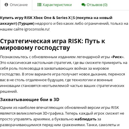
Описание
Характеристики
Отзывов (0)
Купить игру RISK Xbox One & Series X|S (покупка на новый
аккаунт) (Турция)
недорого и без каких либо ограничений, только на
нашем сайте igroconsole.ru!
Стратегическая игра RISK: Путь к
мировому господству
Познакомьтесь с обновленным изданием легендарной игры «
Риск
».
Это классическая настольная стратегия, где вы сможете примерить на
себя роль полководца в захватывающих войнах за мировое
господство. В этом варианте игра получает новое дыхание, перенося
вас в не столь отдаленное будущее, где технологии и военные
инновации становятся неотъемлемой частью ваших стратегических
решений.
Захватывающие бои в 3D
Одним из наиболее впечатляющих обновлений версии игры RISK
является великолепная 3D-графика. Теперь каждый игрок сможет не
просто управлять армиями, а буквально
наблюдать
за
разворачивающимися перед ним сражениями. Танки, самолеты и