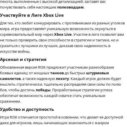
пехота, выполненные с высокой детализацией, заставят вас
почувствовать себя настоящим
полководцем
.
Участвуйте в Лиге Xbox Live
Для тех, кто любит конкурировать с противниками из разных уголков
мира, игра предоставляет уникальную возможность окунуться в
соревновательный мир через
Xbox Live
. Участие в лиге позволит вам
не только проверить свои способности в стратегии и тактике, но и
сразиться с лучшими из лучших, доказав свою надменность в
искусстве войны.
Арсенал и стратегия
Обновленная версия RISK предложит участникам разнообразие
боевых единиц: от мощных
танков
до быстрых
штурмовых
самолетов
, а также надежную
пехоту
. Каждый игрок должен будет
мыслить стратегически, тщательно распределяя свои силы по полю
боя, чтобы достичь
победы
. Проработанные стратегии успеха
обеспечат возможность каждой схватке стать уникальным
сражением.
Удобство и доступность
Игра RISK отличается простотой в освоении, что делает ее доступной
даже для игроков, лишь начинающих знакомиться с жанром