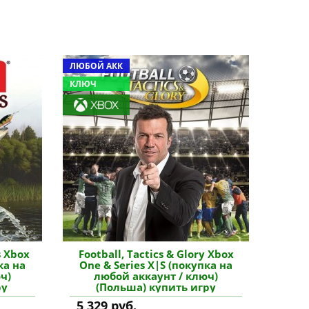
ЛЮБОЙ АКК
КЛЮЧ
s Xbox
Football, Tactics & Glory Xbox
ка на
One & Series X|S (покупка на
ч)
любой аккаунт / ключ)
ру
(Польша) купить игру
5 329 руб.