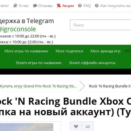
талог
О нас
Отзывы
Акции
FAQ
Как покупать на
ержка в Telegram
@igroconsole
азов: с 10:00 до 22:00 (пн. - вс.)
ка: с 10:00 до 22:00 (пн. - вс.)
Xbox игры по названию
Xbox подписки
Xbox аренда игр
STE
Steam игры по названию
Steam оффлайн аккаунты
Купить игру Grand Prix Rock 'N Racing Xb...
Rock 'N Racing Bundle Xb
ck 'N Racing Bundle Xbox O
пка на новый аккаунт) (Т