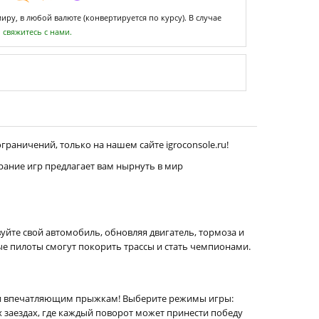
ру, в любой валюте (конвертируется по курсу). В случае
,
свяжитесь с нами.
граничений, только на нашем сайте igroconsole.ru!
рание игр предлагает вам нырнуть в мир
уйте свой автомобиль, обновляя двигатель, тормоза и
е пилоты смогут покорить трассы и стать чемпионами.
м и впечатляющим прыжкам! Выберите режимы игры:
х заездах, где каждый поворот может принести победу