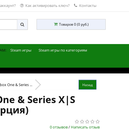
 аккаунт?
Как активировать ключ?
Контакты
Товаров 0 (0 руб.)
AM:
Steam игры
Steam игры по категориям
ox One & Series ...
ne & Series X|S
урция)
0 отзывов
/
Написать отзыв