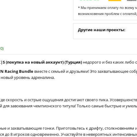
* Мы принимаем оплату по всему ми
возникновения проблем с оплатой
Другие наши проекты:
0)
X|S (покупка на новый аккаунт) (Турция)
недорого и без каких либо о
'N Racing Bundle
вместе с семьей и друзьями! Это захватывающее соб
о новый уровень адреналина.
 где скорость и острые ощущения достигают своего пика. Усовершенств
 для завоевания чемпионского титула! Только самые быстрые и умелы
вные и захватывающие гонки. Приготовьтесь к дрифту, столкновения
ься до 8 игроков одновременно. Участвуйте в невероятных интенсивны