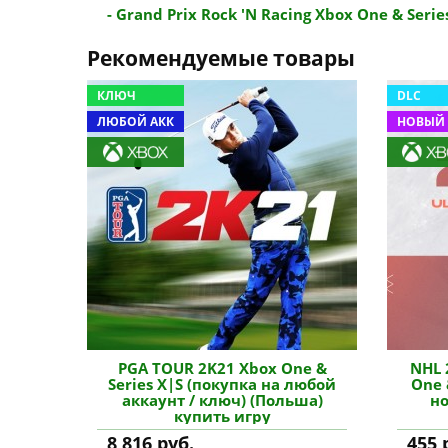
- Grand Prix Rock 'N Racing Xbox One & Series
Рекомендуемые товары
КЛЮЧ
DLC
ЛЮБОЙ АКК
НОВЫЙ 
PGA TOUR 2K21 Xbox One &
NHL 
Series X|S (покупка на любой
One 
аккаунт / ключ) (Польша)
но
купить игру
8 816 руб.
455 