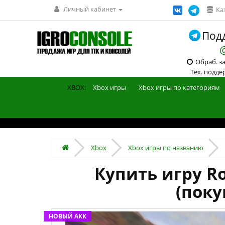
Личный кабинет
Ка
Подд
Обраб. зак
Тех. поддерж
XBOX:
Xbox игры
Xbox игры по категориям
Xbox
Xbox игры по названию
Купить игру Ro
(поку
НОВЫЙ АКК