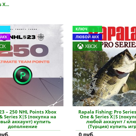
 X...
КЛЮЧ
АКК
ЛЮБОЙ АКК
23 – 250 NHL Points Xbox
Rapala Fishing: Pro Serie
& Series X|S (покупка на
One & Series X|S (покуп
вый аккаунт) купить
любой аккаунт / клю
дополнение
(Турция) купить иг
руб.
0 руб.