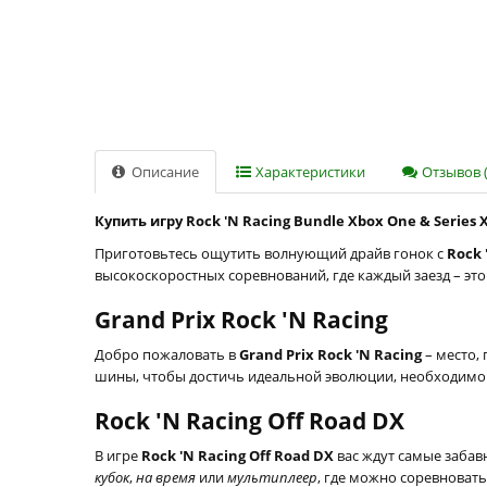
Описание
Характеристики
Отзывов (
Купить игру Rock 'N Racing Bundle Xbox One & Series 
Приготовьтесь ощутить волнующий драйв гонок с
Rock 
высокоскоростных соревнований, где каждый заезд – эт
Grand Prix Rock 'N Racing
Добро пожаловать в
Grand Prix Rock 'N Racing
– место,
шины, чтобы достичь идеальной эволюции, необходимой
Rock 'N Racing Off Road DX
В игре
Rock 'N Racing Off Road DX
вас ждут самые заба
кубок
,
на время
или
мультиплеер
, где можно соревноват