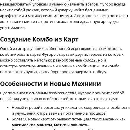
незамысловатым уловкам и умению калечить врагов. Фугоро всегда
носит с собой рюкзак, который доверху набит бесценными
артефактами и магическими монетами. С помощью своего посоха он
ловко ставит метки на противниках, готовя идеальную арену для
уничтожения.
Создание Комбо из Карт
Одной из интригующих особенностей игры является возможность
комбинировать карты Фугоро с картами других героев, из которых
можно составлять не только разнообразные колоды, но и
сконструировать уникальные и мощные комбинации. Эти комбо
помогают сокрушить силы Roguebook и одержать победу.
Особенности и Новые Мехники
В дополнение к основным возможностям, Фугоро приносит с собой
целый ряд уникальных особенностей, которые захватывают дух:
Новый игровой персонаж: уникальные сокровища, способности
и улучшения, открываемые постепенно в процессе.
Более 50 новых карт: открывают потенциал таких механик как
магические монеты
,
метки
и
ловкость
.