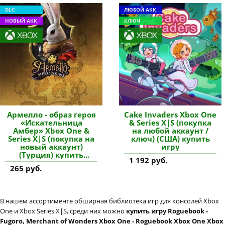
DLC
ЛЮБОЙ АКК
НОВЫЙ АКК
КЛЮЧ
Армелло - образ героя
Cake Invaders Xbox One
«Искательница
& Series X|S (покупка
Амбер» Xbox One &
на любой аккаунт /
Series X|S (покупка на
ключ) (США) купить
новый аккаунт)
игру
(Турция) купить
1 192 руб.
дополнение
265 руб.
В нашем ассортименте обширная библиотека игр для консолей Xbox
One и Xbox Series X|S, среди них можно
купить игру Roguebook -
Fugoro, Merchant of Wonders Xbox One - Roguebook Xbox One Xbox