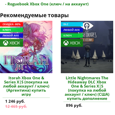
- Roguebook Xbox One (ключ / на аккаунт)
Рекомендуемые товары
СКИДКА -90%
DLC
КЛЮЧ
ЛЮБОЙ АКК
ЛЮБОЙ АКК
КЛЮЧ
Itorah Xbox One &
Little Nightmares The
Series X|S (покупка на
Hideaway DLC Xbox
любой аккаунт / ключ)
One & Series X|S
(Аргентина) купить
(покупка на любой
игру
аккаунт / ключ) (США)
купить дополнение
1 246 руб.
896 руб.
12 465 руб.