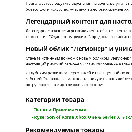
Приготовьтесь ощутить адреналин на арене, вступая в 
боевой дух и искусство, участвуя в жестоких сражениях,
Легендарный контент для наст
Легендарное издание игры включает в себя весь контен
сложности в "Одиночном режиме", предоставляя истинн
Новый облик "Легионер" и уни
Станьте истинным воином с новым обликом "Легионер", 
настоящий римский легионер. Оптимизированные элемен
С глубоким развитием персонажей и насыщенной сюжет
событий. Это ваша возможность прочувствовать доблест
погрузившись в мир, где оживает история.
Категории товара
- Экшн и Приключения
- Ryse: Son of Rome Xbox One & Series X|S (к
Рекомендуемые товары