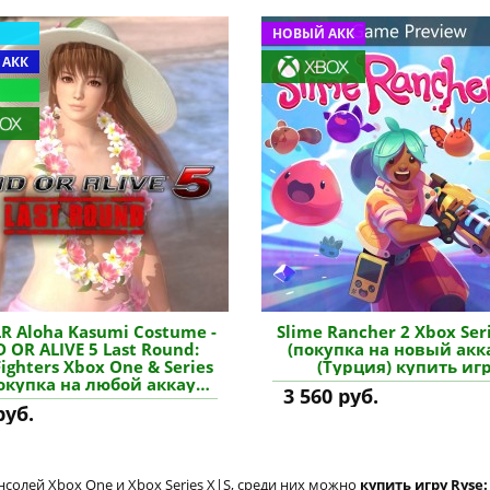
НОВЫЙ АКК
 АКК
R Aloha Kasumi Costume -
Slime Rancher 2 Xbox Ser
 OR ALIVE 5 Last Round:
(покупка на новый акк
Fighters Xbox One & Series
(Турция) купить иг
покупка на любой аккаунт
3 560 руб.
 ключ) (США) купить
руб.
дополнение
солей Xbox One и Xbox Series X|S, среди них можно
купить игру Ryse