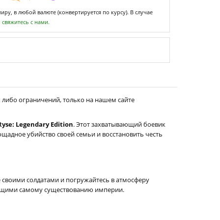
ру, в любой валюте (конвертируется по курсу). В случае
,
свяжитесь с нами.
х либо ограничений, только на нашем сайте
Ryse: Legendary Edition
. Этот захватывающий боевик
ощадное убийство своей семьи и восстановить честь
е своими солдатами и погружайтесь в атмосферу
жающими самому существованию империи.