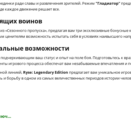
поединки ради славы и развлечения зрителей. Режим
"Гладиатор"
предл
 где каждое движение решает все.
оящих воинов
т из «Сезонного пропуска», предлагая вам три эксклюзивные бонусные
ым ценителям возможность испытать себя в условиях наивысшего нап
кальные возможности
подчеркивающим ваш статус и опыт на поле боя. Подготовьтесь к вра
ты игрового процесса обеспечат вам незабываемые впечатления и по
ной линией,
Ryse: Legendary Edition
предлагает вам уникальное игров
ь и борьбу в одном из самых величественных периодов истории челове
люч...