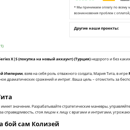
* Мы принимаем оплату по всему ми
возникновения проблем с оплатой
Другие наши проекты:
1)
eries X|S (покупка на новый аккаунт) (Турция)
недорого и без каки
ой Империи
, взяв на себя роль отважного солдата, Мария Тита, в игре
ное драматических сражений и интриг. Ваша цель – отомстить за бесп
Тита
 имеет значение. Разрабатывайте стратегические маневры, управляйт
 за справедливость, стоя лицом к лицу с врагами и интригами, угро
а бой сам Колизей