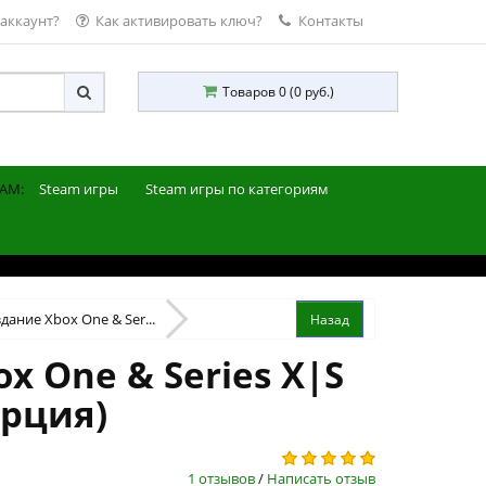
 аккаунт?
Как активировать ключ?
Контакты
Товаров 0 (0 руб.)
AM:
Steam игры
Steam игры по категориям
дание Xbox One & Ser...
x One & Series X|S
урция)
1 отзывов
/
Написать отзыв