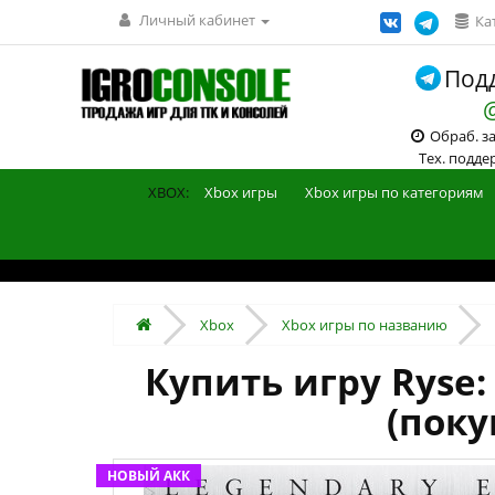
Личный кабинет
Ка
Подд
Обраб. зак
Тех. поддерж
XBOX:
Xbox игры
Xbox игры по категориям
Xbox
Xbox игры по названию
Купить игру Ryse:
(поку
НОВЫЙ АКК