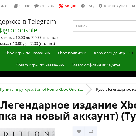
талог
О нас
Отзывы
Акции
FAQ
Как покупать на
ержка в Telegram
@igroconsole
азов: с 10:00 до 22:00 (пн. - вс.)
ка: с 10:00 до 22:00 (пн. - вс.)
Xbox игры по названию
Xbox подписки
Xbox аренда игр
STE
Steam игры по названию
Steam оффлайн аккаунты
Купить игру Ryse: Son of Rome Xbox One &...
Ryse: Легендарное из
 Легендарное издание Xbo
пка на новый аккаунт) (Т