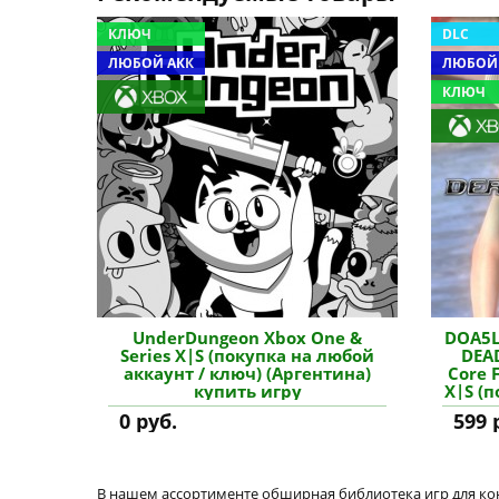
КЛЮЧ
DLC
ЛЮБОЙ АКК
ЛЮБОЙ
КЛЮЧ
UnderDungeon Xbox One &
DOA5L
Series X|S (покупка на любой
DEAD
аккаунт / ключ) (Аргентина)
Core 
купить игру
X|S (
/
0 руб.
599 
В нашем ассортименте обширная библиотека игр для кон