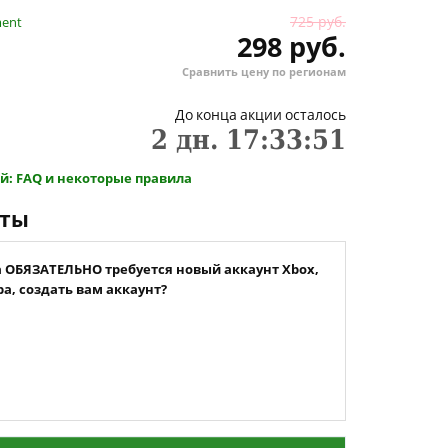
725 руб.
ment
298 руб.
Сравнить цену по регионам
До конца акции осталось
2
дн.
17
:
33
:
50
й: FAQ и некоторые правила
нты
а ОБЯЗАТЕЛЬНО требуется новый аккаунт Xbox,
а, создать вам аккаунт?