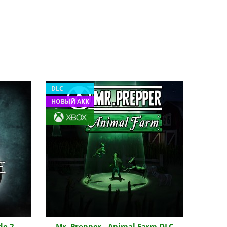
DLC
НОВЫЙ АКК
de 2
Mr. Prepper - Animal Farm DLC