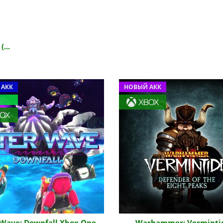
...
 АКК
НОВЫЙ АКК
 Wave: Downfall Xbox One
Warhammer: Verminti