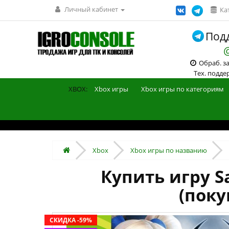
Личный кабинет
Ка
Подд
Обраб. зак
Тех. поддерж
XBOX:
Xbox игры
Xbox игры по категориям
Xbox
Xbox игры по названию
Купить игру Sa
(поку
СКИДКА -59%