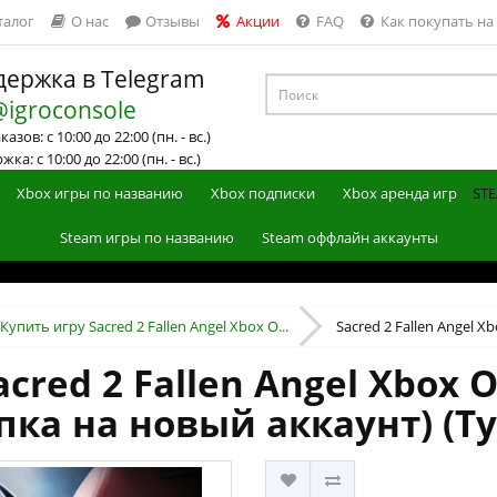
талог
О нас
Отзывы
Акции
FAQ
Как покупать на
ержка в Telegram
@igroconsole
азов: с 10:00 до 22:00 (пн. - вс.)
ка: с 10:00 до 22:00 (пн. - вс.)
Xbox игры по названию
Xbox подписки
Xbox аренда игр
STE
Steam игры по названию
Steam оффлайн аккаунты
Купить игру Sacred 2 Fallen Angel Xbox O...
Sacred 2 Fallen Angel Xbo
cred 2 Fallen Angel Xbox O
пка на новый аккаунт) (Т