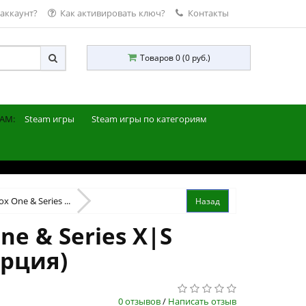
 аккаунт?
Как активировать ключ?
Контакты
Товаров 0 (0 руб.)
AM:
Steam игры
Steam игры по категориям
x One & Series ...
ne & Series X|S
урция)
0 отзывов
/
Написать отзыв