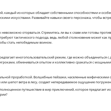
ей, каждый из которых обладает собственными способностями и особ
ескими искусствами. Развивайте навыки своего персонажа, чтобы встре
х невозможно оторваться. Стремитесь ли вы к славе или готовы против
требуют тактического подхода, ведь любой столкновение может как п
чтобы стать непобедимым воином.
 предлагает многопользовательский режим, где можно объединиться с
и игроками, обмениваться опытом и коллективно сражаться с мощными
альной проработкой. Волшебные пейзажи, населенные мифическими су
и или шепот ветра в лесу, создает непередаваемое ощущение погружен
Это полноценное путешествие в мир приключений, которое предлагает ис
ории?