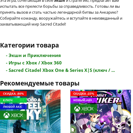
Эта игра, сочетающая в себе
экшн
и стратегию, предлагает вам
испытать все прелести борьбы за справедливость. Готовы ли вы
принять вызов и стать частью легендарной битвы за Анкарию?
Собирайте команду, вооружайтесь и вступайте в неизведанный и
захватывающий мир Sacred Citadel!
Категории товара
- Экшн и Приключения
- Игры с Xbox / Xbox 360
- Sacred Citadel Xbox One & Series X|S (ключ / ...
Рекомендуемые товары
СКИДКА -86%
СКИДКА -33%
КЛЮЧ
НОВЫЙ АКК
ЛЮБОЙ АКК