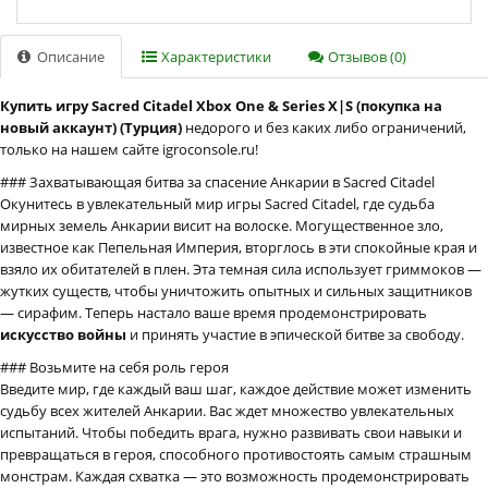
Описание
Характеристики
Отзывов (0)
Купить игру Sacred Citadel Xbox One & Series X|S (покупка на
новый аккаунт) (Турция)
недорого и без каких либо ограничений,
только на нашем сайте igroconsole.ru!
### Захватывающая битва за спасение Анкарии в Sacred Citadel
Окунитесь в увлекательный мир игры Sacred Citadel, где судьба
мирных земель Анкарии висит на волоске. Могущественное зло,
известное как Пепельная Империя, вторглось в эти спокойные края и
взяло их обитателей в плен. Эта темная сила использует гриммоков —
жутких существ, чтобы уничтожить опытных и сильных защитников
— сирафим. Теперь настало ваше время продемонстрировать
искусство войны
и принять участие в эпической битве за свободу.
### Возьмите на себя роль героя
Введите мир, где каждый ваш шаг, каждое действие может изменить
судьбу всех жителей Анкарии. Вас ждет множество увлекательных
испытаний. Чтобы победить врага, нужно развивать свои навыки и
превращаться в героя, способного противостоять самым страшным
монстрам. Каждая схватка — это возможность продемонстрировать