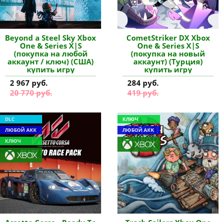
Beyond a Steel Sky Xbox
CometStriker DX Xbox
One & Series X|S
One & Series X|S
(покупка на любой
(покупка на новый
аккаунт / ключ) (США)
аккаунт) (Турция)
купить игру
купить игру
2 967 руб.
284 руб.
20 770 руб.
419 руб.
DLC
КЛЮЧ
ЛЮБОЙ АКК
ЛЮБОЙ АКК
КЛЮЧ