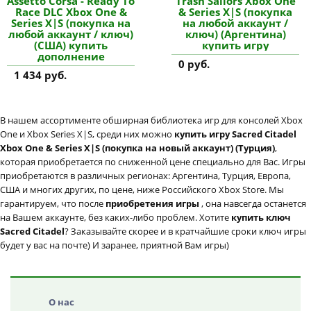
Assetto Corsa - Ready To
Trash Sailors Xbox One
Race DLC Xbox One &
& Series X|S (покупка
Series X|S (покупка на
на любой аккаунт /
любой аккаунт / ключ)
ключ) (Аргентина)
(США) купить
купить игру
дополнение
0 руб.
1 434 руб.
В нашем ассортименте обширная библиотека игр для консолей Xbox
One и Xbox Series X|S, среди них можно
купить игру Sacred Citadel
Xbox One & Series X|S (покупка на новый аккаунт) (Турция)
,
которая приобретается по сниженной цене специально для Вас. Игры
приобретаются в различных регионах: Аргентина, Турция, Европа,
США и многих других, по цене, ниже Российского Xbox Store. Мы
гарантируем, что после
приобретения игры
, она навсегда останется
на Вашем аккаунте, без каких-либо проблем. Хотите
купить ключ
Sacred Citadel
? Заказывайте скорее и в кратчайшие сроки ключ игры
будет у вас на почте) И заранее, приятной Вам игры)
О нас