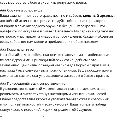
свое мастерство в бою и укрепить репутацию воина.
### Оружие и сокровища
Ваша задача — не просто сражаться, но и собрать
мощный арсенал
,
достойный истинного героя. Исследуйте обширные территории
Анкарии в поисках редкого оружия и бесценных сокровищ. Эти
артефакты помогут вам в битве с Пепельной Империей и сделают вас
не просто участником, а лидером сопротивления. Каждая найденная
вещь добавляет вам мощи и приближает к победе над злом.
### Командная игра
Не забывайте, что победа становится слаще, когда ее добиваешься
вместе с друзьями. Присоединяйтесь к согильдейцам в этой
захватывающей битве, объединяйте силы для борьбы с врагами и
наслаждайтесь совместными приключениями. Ваша координация и
командная тактика станут решающим фактором в битве с врагом.
### Присоединяйтесь к сопротивлению
В условиях, когда каждый момент может стать последним, ваша
решимость и смелость станут настоящими испытаниями. Sacred
Citadel предоставляет игрокам увлекательный сюжет и красочный
мир, полный опасностей и возможностей. Ваши успехи и победы
станут частью истории Анкарии, определяя её будущее.