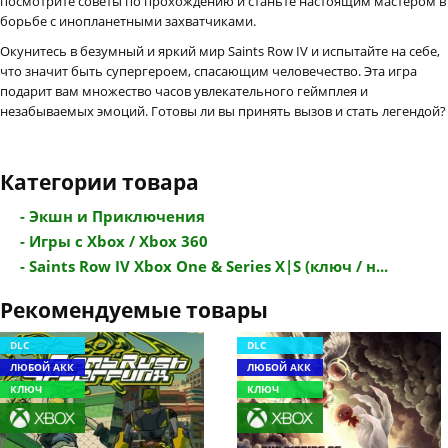
посмотрите советы по прохождению и станьте настоящим мастером в
борьбе с инопланетными захватчиками.
Окунитесь в безумный и яркий мир Saints Row IV и испытайте на себе,
что значит быть супергероем, спасающим человечество. Эта игра
подарит вам множество часов увлекательного геймплея и
незабываемых эмоций. Готовы ли вы принять вызов и стать легендой?
Категории товара
- Экшн и Приключения
- Игры с Xbox / Xbox 360
- Saints Row IV Xbox One & Series X|S (ключ / н...
Рекомендуемые товары
DLC
DLC
ЛЮБОЙ АКК
ЛЮБОЙ АКК
КЛЮЧ
КЛЮЧ