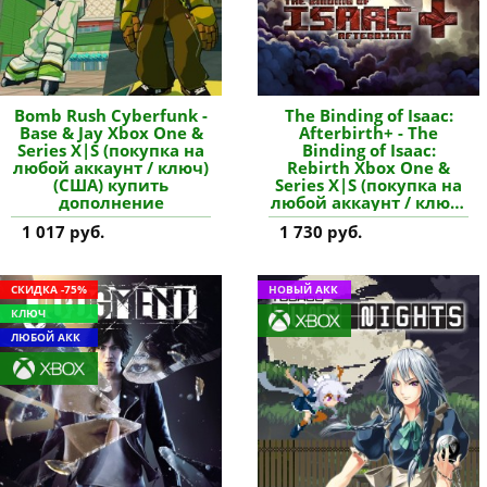
Bomb Rush Cyberfunk -
The Binding of Isaac:
Base & Jay Xbox One &
Afterbirth+ - The
Series X|S (покупка на
Binding of Isaac:
любой аккаунт / ключ)
Rebirth Xbox One &
(США) купить
Series X|S (покупка на
дополнение
любой аккаунт / ключ)
(США) купить
1 017 руб.
1 730 руб.
дополнение
СКИДКА -75%
НОВЫЙ АКК
КЛЮЧ
ЛЮБОЙ АКК