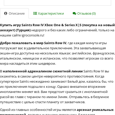
Описание
Характеристики
Отзывов (0)
Купить игру Saints Row IV Xbox One & Series X|S (покупка на новый
аккаунт) (Турция)
недорого и без каких либо ограничений, только на
нашем сайте igroconsole.ru!
Добро пожаловать в мир Saints Row IV
, где каждая минута игры
погружает вас в удивительное приключение. Эта захватывающая
экшен-игра доступна на нескольких языках: английском, французском,
итальянском, немецком и испанском, что позволяет игрокам со всего
мира насладиться этим шедевром.
В
наполненной адреналином сюжетной линии
Saints Row IV вы
окажетесь в самом центре невероятного противостояния. Когда
супергерои Saints неожиданно занимают Белый дом, казалось бы, что
их приключения подошли к концу. Однако внезапное вторжение
инопланетян меняет всё. Вам предстоит сразиться с инопланетной
расой во главе с тираном по имени Зиняк. Отправьтесь в безумное
путешествие с целью спасти планету от захватчиков.
Одной из главных особенностей игры является
арсенал уникальных
возможностей
, доступных вашему персонажу. Благодаря