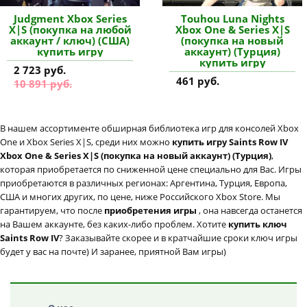
Judgment Xbox Series
Touhou Luna Nights
X|S (покупка на любой
Xbox One & Series X|S
аккаунт / ключ) (США)
(покупка на новый
купить игру
аккаунт) (Турция)
купить игру
2 723 руб.
461 руб.
10 891 руб.
В нашем ассортименте обширная библиотека игр для консолей Xbox
One и Xbox Series X|S, среди них можно
купить игру Saints Row IV
Xbox One & Series X|S (покупка на новый аккаунт) (Турция)
,
которая приобретается по сниженной цене специально для Вас. Игры
приобретаются в различных регионах: Аргентина, Турция, Европа,
США и многих других, по цене, ниже Российского Xbox Store. Мы
гарантируем, что после
приобретения игры
, она навсегда останется
на Вашем аккаунте, без каких-либо проблем. Хотите
купить ключ
Saints Row IV
? Заказывайте скорее и в кратчайшие сроки ключ игры
будет у вас на почте) И заранее, приятной Вам игры)