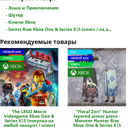
- Экшн и Приключения
- Шутер
- Ключи Xbox
- Saints Row Xbox One & Series X|S (ключ / на а...
Рекомендуемые товары
ЛЮБОЙ АКК
DLC
КЛЮЧ
ЛЮБОЙ АКК
КЛЮЧ
The LEGO Movie
"Floral Zori" Hunter
Videogame Xbox One &
layered armor piece -
Series X|S (покупка на
Monster Hunter Rise
любой аккаунт / ключ)
Xbox One & Series X|S