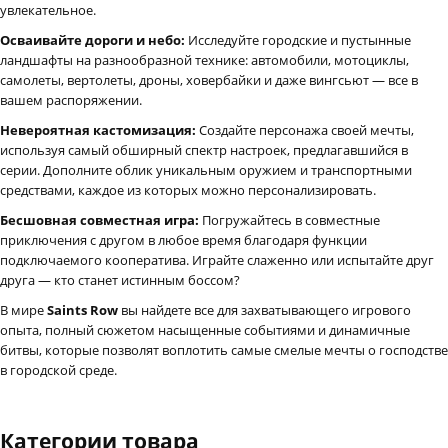
увлекательное.
Осваивайте дороги и небо:
Исследуйте городские и пустынные
ландшафты на разнообразной технике: автомобили, мотоциклы,
самолеты, вертолеты, дроны, ховербайки и даже вингсьют — все в
вашем распоряжении.
Невероятная кастомизация:
Создайте персонажа своей мечты,
используя самый обширный спектр настроек, предлагавшийся в
серии. Дополните облик уникальным оружием и транспортными
средствами, каждое из которых можно персонализировать.
Бесшовная совместная игра:
Погружайтесь в совместные
приключения с другом в любое время благодаря функции
подключаемого кооператива. Играйте слаженно или испытайте друг
друга — кто станет истинным боссом?
В мире
Saints Row
вы найдете все для захватывающего игрового
опыта, полный сюжетом насыщенные событиями и динамичные
битвы, которые позволят воплотить самые смелые мечты о господстве
в городской среде.
Категории товара