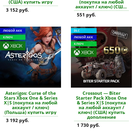
(США) купить игру
(покупка на любой
аккаунт / ключ) (США)
3 152 руб.
купить дополнение
551 руб.
ЛЮБОЙ АКК
DLC
КЛЮЧ
ЛЮБОЙ АКК
КЛЮЧ
Asterigos: Curse of the
Crossout — Biter
Stars Xbox One & Series
Starter Pack Xbox One
X|S (покупка на любой
& Series X|S (покупка
аккаунт / ключ)
на любой аккаунт /
(Польша) купить игру
ключ) (США) купить
дополнение
3 192 руб.
1 730 руб.