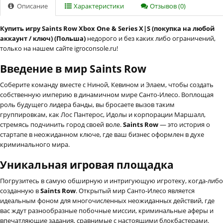
Описание
Характеристики
Отзывов (0)
Купить игру Saints Row Xbox One & Series X|S (покупка на любой
аккаунт / ключ) (Польша)
недорого и без каких либо ограничений,
только на нашем сайте igroconsole.ru!
Введение в мир Saints Row
Соберите команду вместе с Ниной, Кевином и Элаем, чтобы создать
собственную империю в динамичном мире Санто-Илесо. Воплощая
роль будущего лидера банды, вы бросаете вызов таким
группировкам, как Лос Пантерос, Идолы и корпорации Маршалл,
стремясь подчинить город своей воле.
Saints Row
— это история о
стартапе в неожиданном ключе, где ваш бизнес оформлен в духе
криминального мира.
Уникальная игровая площадка
Погрузитесь в самую обширную и интригующую игротеку, когда-либо
созданную в
Saints Row
. Открытый мир Санто-Илесо является
идеальным фоном для многочисленных неожиданных действий, где
вас ждут разнообразные побочные миссии, криминальные аферы и
впечатляющие задания, сравнимые с настоящими блокбастерами.