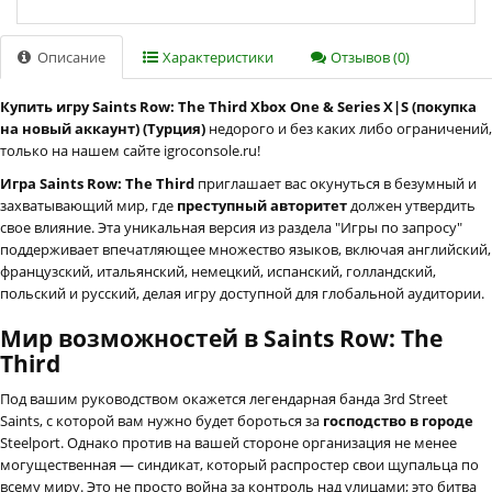
Описание
Характеристики
Отзывов (0)
Купить игру Saints Row: The Third Xbox One & Series X|S (покупка
на новый аккаунт) (Турция)
недорого и без каких либо ограничений,
только на нашем сайте igroconsole.ru!
Игра Saints Row: The Third
приглашает вас окунуться в безумный и
захватывающий мир, где
преступный авторитет
должен утвердить
свое влияние. Эта уникальная версия из раздела "Игры по запросу"
поддерживает впечатляющее множество языков, включая английский,
французский, итальянский, немецкий, испанский, голландский,
польский и русский, делая игру доступной для глобальной аудитории.
Мир возможностей в Saints Row: The
Third
Под вашим руководством окажется легендарная банда 3rd Street
Saints, с которой вам нужно будет бороться за
господство в городе
Steelport. Однако против на вашей стороне организация не менее
могущественная — синдикат, который распростер свои щупальца по
всему миру. Это не просто война за контроль над улицами; это битва