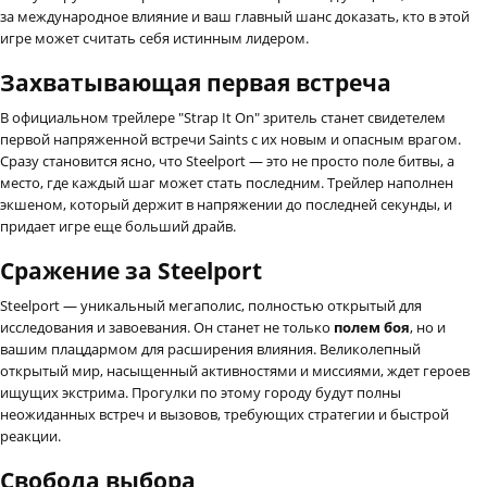
за международное влияние и ваш главный шанс доказать, кто в этой
игре может считать себя истинным лидером.
Захватывающая первая встреча
В официальном трейлере "Strap It On" зритель станет свидетелем
первой напряженной встречи Saints с их новым и опасным врагом.
Сразу становится ясно, что Steelport — это не просто поле битвы, а
место, где каждый шаг может стать последним. Трейлер наполнен
экшеном, который держит в напряжении до последней секунды, и
придает игре еще больший драйв.
Сражение за Steelport
Steelport — уникальный мегаполис, полностью открытый для
исследования и завоевания. Он станет не только
полем боя
, но и
вашим плацдармом для расширения влияния. Великолепный
открытый мир, насыщенный активностями и миссиями, ждет героев
ищущих экстрима. Прогулки по этому городу будут полны
неожиданных встреч и вызовов, требующих стратегии и быстрой
реакции.
Свобода выбора