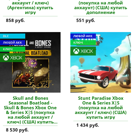
аккаунт / ключ)
(покупка на любой
(Аргентина) купить
аккаунт) (США) купить
игру
дополнение
858 руб.
551 руб.
DLC
ЛЮБОЙ АКК
ЛЮБОЙ АКК
КЛЮЧ
КЛЮЧ
Skull and Bones
Stunt Paradise Xbox
Seasonal Boatload -
One & Series X|S
Skull & Bones Xbox One
(покупка на любой
& Series X|S (покупка
аккаунт / ключ) (США)
на любой аккаунт /
купить игру
ключ) (США) купить
1 434 руб.
дополнение
8 530 руб.