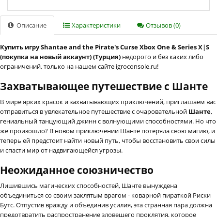
Описание
Характеристики
Отзывов (0)
Купить игру Shantae and the Pirate's Curse Xbox One & Series X|S
(покупка на новый аккаунт) (Турция)
недорого и без каких либо
ограничений, только на нашем сайте igroconsole.ru!
Захватывающее путешествие с Шанте
В мире ярких красок и захватывающих приключений, приглашаем вас
отправиться в увлекательное путешествие с очаровательной
Шанте
,
гениальный танцующий джинн с волнующими способностями. Но что
же произошло? В новом приключении Шанте потеряла свою магию, и
теперь ей предстоит найти новый путь, чтобы восстановить свои силы
и спасти мир от надвигающейся угрозы.
Неожиданное союзничество
Лишившись магических способностей, Шанте вынуждена
объединиться со своим заклятым врагом - коварной пираткой Риски
Бутс. Отпустив вражду и объединив усилия, эта странная пара должна
предотвратить распространение зловещего проклятия, которое