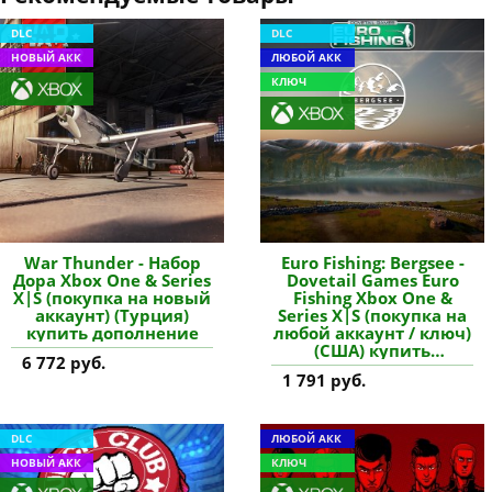
DLC
DLC
НОВЫЙ АКК
ЛЮБОЙ АКК
КЛЮЧ
War Thunder - Набор
Euro Fishing: Bergsee -
Дора Xbox One & Series
Dovetail Games Euro
X|S (покупка на новый
Fishing Xbox One &
аккаунт) (Турция)
Series X|S (покупка на
купить дополнение
любой аккаунт / ключ)
(США) купить
6 772 руб.
дополнение
1 791 руб.
DLC
ЛЮБОЙ АКК
НОВЫЙ АКК
КЛЮЧ