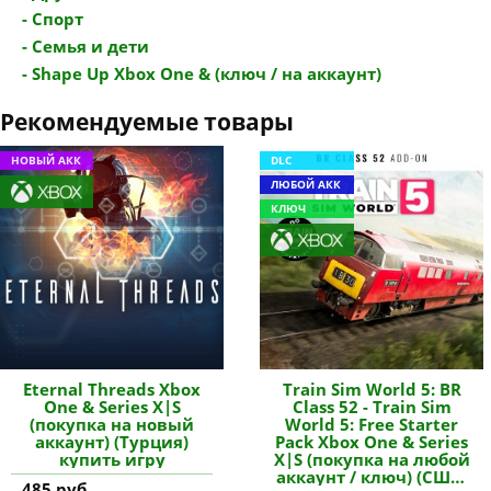
- Спорт
- Семья и дети
- Shape Up Xbox One & (ключ / на аккаунт)
Рекомендуемые товары
НОВЫЙ АКК
DLC
ЛЮБОЙ АКК
КЛЮЧ
Eternal Threads Xbox
Train Sim World 5: BR
One & Series X|S
Class 52 - Train Sim
(покупка на новый
World 5: Free Starter
аккаунт) (Турция)
Pack Xbox One & Series
купить игру
X|S (покупка на любой
аккаунт / ключ) (США)
485 руб.