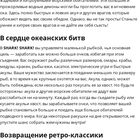
жадными и хитроумными морскими обитателями. Эти большие и
прожорливые водные демоны могли бы проглотить вас в мгновение
ока. Здесь полно быстрых и ловких акул и других врагов, которые
обожают видеть вас своим обедом. Однако, вы не так просты! Станьте
умнее и хитрее своих врагов и не дайте им себя съесть!
В сердце океанских битв
В
SHARK! SHARK!
вы управляете маленькой рыбкой, чья основная
цель — заработать как можно больше очков, избегая при этом
съедения. Вас окружают рыбы различных размеров, омары, крабы,
медузы, кракен, рыбы-ежи, касатки, электрические угри и быстрые
акулы. Ваше мужество заключается в поедании меньших по размеру
рыб, в то время как крупные охотятся на вас. Акула, однако, может
быть побеждена, если несколько раз покусать ее за хвост. Но будьте
осторожны: акула и другие морские обитатели не дадут вам
расслабиться ни на минуту. Каждый раз, когда вы съедаете рыбу или
кусаете акульи хвост, вы зарабатываете очки, что позволяет вашей
рыбке становиться больше и поедать еще больше обитателей
подводного мира. Когда некоторые ракушки на дне открываются, не
упустите шанс собрать жемчужины внутри!
Возвращение ретро-классики