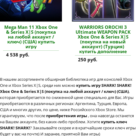
Mega Man 11 Xbox One
WARRIORS OROCHI 3
& Series X|S (покупка
Ultimate WEAPON PACK
на любой аккаунт /
Xbox One & Series X|S
ключ) (США) купить
(покупка на новый
игру
аккаунт) (Турция)
купить дополнение
4 538 руб.
250 руб.
В нашем ассортименте обширная библиотека игр для консолей Xbox
One и Xbox Series X|S, среди них можно
купить игру SHARK! SHARK!
Xbox One & Series X|S (покупка на любой аккаунт / ключ) (США)
,
которая приобретается по сниженной цене специально для Вас. Игры
приобретаются в различных регионах: Аргентина, Турция, Европа,
США и многих других, по цене, ниже Российского Xbox Store. Мы
гарантируем, что после
приобретения игры
, она навсегда останется
на Вашем аккаунте, без каких-либо проблем. Хотите
купить ключ
SHARK! SHARK!
? Заказывайте скорее и в кратчайшие сроки ключ игры
будет у вас на почте) И заранее, приятной Вам игры)