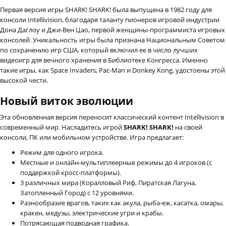
Первая версия игры SHARK! SHARK! была выпущена в 1982 году для
консоли Intellivision, благодаря таланту пионеров игровой индустрии
Дона Даглоу и Джи-Вен Цао, первой женщины-программиста игровых
консолей. Уникальность игры была признана Национальным Советом
по сохранению игр США, который включил ее в число лучших
видеоигр для вечного хранения в Библиотеке Конгресса. Именно
такие игры, как Space Invaders, Pac-Man и Donkey Kong, удостоены этой
высокой чести.
Новый виток эволюции
Эта обновленная версия переносит классический контент Intellivision в
современный мир. Насладитесь игрой
SHARK! SHARK!
на своей
консоли, ПК или мобильном устройстве. Игра предлагает:
Режим для одного игрока.
Местные и онлайн-мультиплеерные режимы до 4 игроков (с
поддержкой кросс-платформы).
3 различных мира (Коралловый Риф, Пиратская Лагуна,
Затопленный Город) с 12 уровнями.
Разнообразие врагов, таких как акула, рыба-еж, касатка, омары,
кракен, медузы, электрические угри и крабы.
Потрясающая подводная графика.