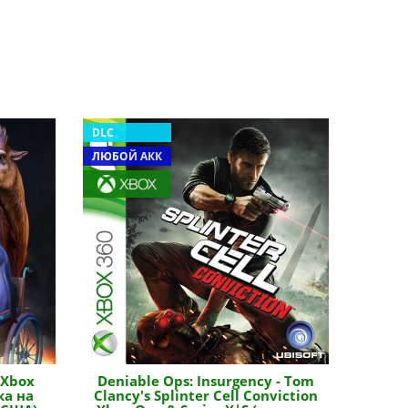
DLC
ЛЮБОЙ АКК
 Xbox
Deniable Ops: Insurgency - Tom
ка на
Clancy's Splinter Cell Conviction