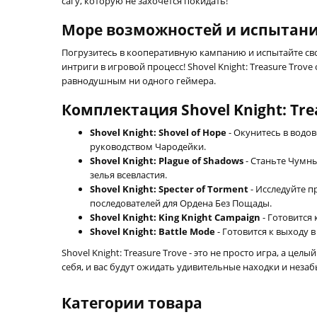
сагу, которую не захочется покидать!
Море возможностей и испытан
Погрузитесь в кооперативную кампанию и испытайте сво
интриги в игровой процесс! Shovel Knight: Treasure Tro
равнодушным ни одного геймера.
Комплектация Shovel Knight: Tre
Shovel Knight: Shovel of Hope
- Окунитесь в водо
руководством Чародейки.
Shovel Knight: Plague of Shadows
- Станьте Чумны
зелья всевластия.
Shovel Knight: Specter of Torment
- Исследуйте п
последователей для Ордена Без Пощады.
Shovel Knight: King Knight Campaign
- Готовится 
Shovel Knight: Battle Mode
- Готовится к выходу в
Shovel Knight: Treasure Trove - это не просто игра, а
себя, и вас будут ожидать удивительные находки и неза
Категории товара