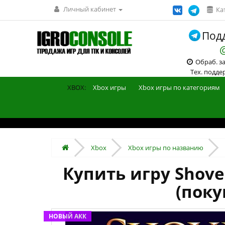
Личный кабинет
Ка
Подд
Обраб. зак
Тех. поддерж
XBOX:
Xbox игры
Xbox игры по категориям
Xbox
Xbox игры по названию
Купить игру Shovel
(поку
НОВЫЙ АКК