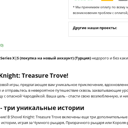
* Мы принимаем оплату по всему ми
возникновения проблем с оплатой
Другие наши проекты:
0)
 Series X|S (покупка на новый аккаунт) (Турция)
недорого и без каки
night: Treasure Trove!
ультовой игры, предлагающее вам уникальное приключение, вдохновленн
и отправьтесь в невероятное путешествие сквозь захватывающие уров
 с опасной Чародейкой. Ваша цель - спасти свою возлюбленную, и ник
- три уникальные истории
ание! В Shovel Knight: Treasure Trove включены еще три дополнительны
 истории, играя за Чумного рыцаря, Призрачного рыцаря или Короля-