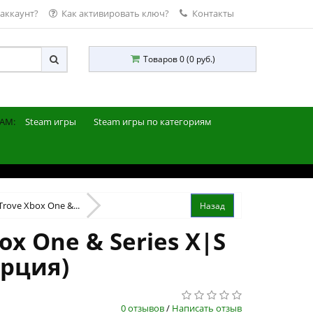
 аккаунт?
Как активировать ключ?
Контакты
Товаров 0 (0 руб.)
AM:
Steam игры
Steam игры по категориям
Trove Xbox One &...
ox One & Series X|S
урция)
0 отзывов
/
Написать отзыв