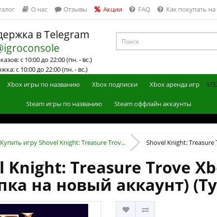
талог
О нас
Отзывы
Акции
FAQ
Как покупать на
ержка в Telegram
@igroconsole
азов: с 10:00 до 22:00 (пн. - вс.)
ка: с 10:00 до 22:00 (пн. - вс.)
Xbox игры по названию
Xbox подписки
Xbox аренда игр
STE
Steam игры по названию
Steam оффлайн аккаунты
Купить игру Shovel Knight: Treasure Trov...
Shovel Knight: Treasure 
 Knight: Treasure Trove Xb
пка на новый аккаунт) (Т