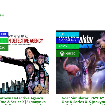
ri...
 АКК
DLC
ЛЮБОЙ АКК
КЛЮЧ
atown Detective Agency
Goat Simulator: PAYDAY
One & Series X|S (покупка
One & Series X|S (покуп