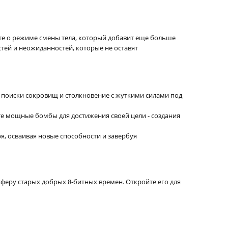
ьте о режиме смены тела, который добавит еще больше
стей и неожиданностей, которые не оставят
 поиски сокровищ и столкновение с жуткими силами под
те мощные бомбы для достижения своей цели - создания
я, осваивая новые способности и завербуя
осферу старых добрых 8-битных времен. Откройте его для