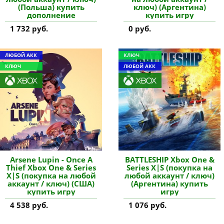
(Польша) купить
ключ) (Аргентина)
дополнение
купить игру
1 732 руб.
0 руб.
ЛЮБОЙ АКК
КЛЮЧ
КЛЮЧ
ЛЮБОЙ АКК
Arsene Lupin - Once A
BATTLESHIP Xbox One &
Thief Xbox One & Series
Series X|S (покупка на
X|S (покупка на любой
любой аккаунт / ключ)
аккаунт / ключ) (США)
(Аргентина) купить
купить игру
игру
4 538 руб.
1 076 руб.