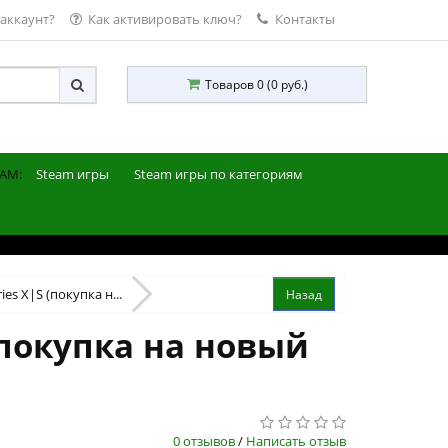
 аккаунт?
Как активировать ключ?
Контакты
Товаров 0 (0 руб.)
AM:
Steam игры
Steam игры по категориям
ies X|S (покупка н...
 (покупка на новый
0 отзывов
/
Написать отзыв