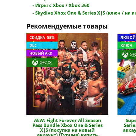
- Игры с Xbox / Xbox 360
- Skydive Xbox One & Series X|S (ключ / на ак
Рекомендуемые товары
СКИДКА -55%
ЛЮБОЙ
DLC
КЛЮЧ
НОВЫЙ АКК
AEW: Fight Forever All Season
Supe
Pass Bundle Xbox One & Series
Seri
X|S (покупка на новый
аккау
аккаунт) (Турция) купить