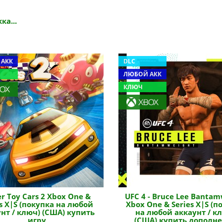
ка...
 АКК
DLC
ЛЮБОЙ АКК
КЛЮЧ
r Toy Cars 2 Xbox One &
UFC 4 - Bruce Lee Bantam
es X|S (покупка на любой
Xbox One & Series X|S (п
нт / ключ) (США) купить
на любой аккаунт / к
игру
(США) купить дополн