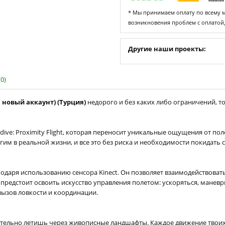
* Мы принимаем оплату по всему ми
возникновения проблем с оплатой
Другие наши проекты:
0)
а новый аккаунт) (Турция)
недорого и без каких либо ограничений, тол
ve: Proximity Flight, которая переносит уникальные ощущения от пол
им в реальной жизни, и все это без риска и необходимости покидать 
одаря использованию сенсора Kinect. Он позволяет взаимодействовать
е предстоит освоить искусство управления полетом: ускоряться, мане
 вызов ловкости и координации.
мительно летишь через живописные ландшафты. Каждое движение твоих