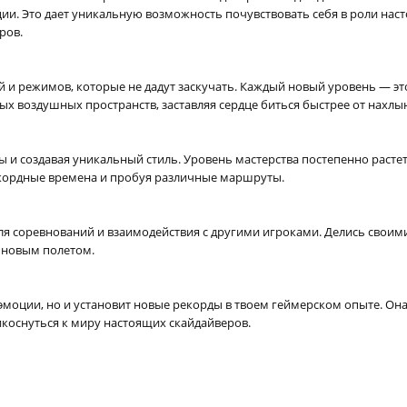
ции. Это дает уникальную возможность почувствовать себя в роли нас
ров.
вней и режимов, которые не дадут заскучать. Каждый новый уровень —
ых воздушных пространств, заставляя сердце биться быстрее от нахл
 и создавая уникальный стиль. Уровень мастерства постепенно растет
екордные времена и пробуя различные маршруты.
 для соревнований и взаимодействия с другими игроками. Делись свои
м новым полетом.
 эмоции, но и установит новые рекорды в твоем геймерском опыте. Она
коснуться к миру настоящих скайдайверов.