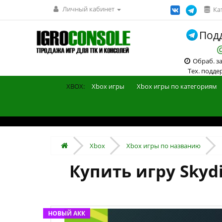
Личный кабинет
Ка
Подд
Обраб. зак
Тех. поддерж
XBOX:
Xbox игры
Xbox игры по категориям
Xbox
Xbox игры по названию
Купить игру Skydi
НОВЫЙ АКК