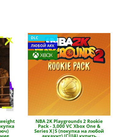
DLC
ЛЮБОЙ АКК
weight
NBA 2K Playgrounds 2 Rookie
окупка
Pack - 3,000 VC Xbox One &
люч)
Series X|S (покупка на любой
ение
аккаунт) (США) купить