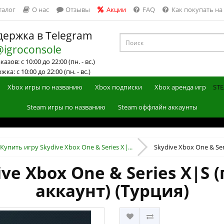
талог
О нас
Отзывы
Акции
FAQ
Как покупать на
ержка в Telegram
@igroconsole
азов: с 10:00 до 22:00 (пн. - вс.)
ка: с 10:00 до 22:00 (пн. - вс.)
Xbox игры по названию
Xbox подписки
Xbox аренда игр
STE
Steam игры по названию
Steam оффлайн аккаунты
Купить игру Skydive Xbox One & Series X|...
Skydive Xbox One & Ser
ve Xbox One & Series X|S
аккаунт) (Турция)