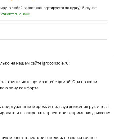
ру, в любой валюте (конвертируется по курсу). В случае
,
свяжитесь с нами.
ько на нашем сайте igroconsole.ru!
ета в вингсьюте прямо к тебе домой. Она позволит
свою зону комфорта.
 с виртуальным миром, используя движения рук и тела,
врировать и планировать траекторию, применяя движения
 рук меняет траекторию полета, позволяя точнее