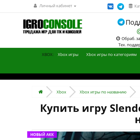
Личный кабинет
Ка
Подд
Обраб. зак
Тех. поддерж
XBOX:
Xbox игры
Xbox игры по категориям
Xbox
Xbox игры по названию
Купить игру Slende
НОВЫЙ АКК