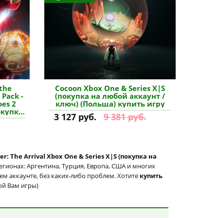
 the
Cocoon Xbox One & Series X|S
 Pack -
(покупка на любой аккаунт /
es 2
ключ) (Польша) купить игру
окупка
3 127 руб.
9 381 руб.
люч)
ение
er: The Arrival Xbox One & Series X|S (покупка на
егионах: Аргентина, Турция, Европа, США и многих
шем аккаунте, без каких-либо проблем. Хотите
купить
ой Вам игры)