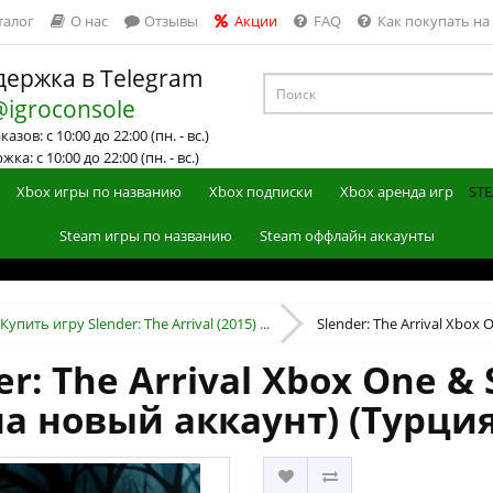
талог
О нас
Отзывы
Акции
FAQ
Как покупать на
ержка в Telegram
@igroconsole
азов: с 10:00 до 22:00 (пн. - вс.)
ка: с 10:00 до 22:00 (пн. - вс.)
Xbox игры по названию
Xbox подписки
Xbox аренда игр
STE
Steam игры по названию
Steam оффлайн аккаунты
Купить игру Slender: The Arrival (2015) ...
Slender: The Arrival Xbox O
r: The Arrival Xbox One & 
на новый аккаунт) (Турция