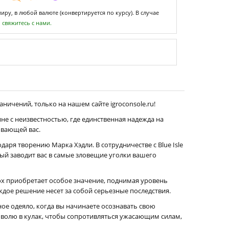
ру, в любой валюте (конвертируется по курсу). В случае
,
свяжитесь с нами.
аничений, только на нашем сайте igroconsole.ru!
не с неизвестностью, где единственная надежда на
ывающей вас.
даря творению Марка Хэдли. В сотрудничестве с Blue Isle
рый заводит вас в самые зловещие уголки вашего
ох приобретает особое значение, поднимая уровень
ждое решение несет за собой серьезные последствия.
тное одеяло, когда вы начинаете осознавать свою
 волю в кулак, чтобы сопротивляться ужасающим силам,