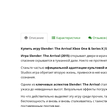
Описание
Характеристики
Отзывов (
Купить игру Slender: The Arrival Xbox One & Series X|
Игра Slender: The Arrival (2015)
открывает двери в мрачн
спасение скрывается в туманной дали. Никто не протян
Станьте частью
официальной адаптации культовой и
Studios игра обретает вторую жизнь, привнося в неё ма
сознания.
Одним из
ключевых аспектов Slender: The Arrival
стал
ужаса до невиданных высот. Визуальные эффекты погружа
Но что действительно выделяет эту игру среди прочих, т
беспомощность и вновь и вновь сталкиваетесь с таинс
поставленным против вас.