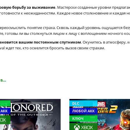
уровую борьбу за выживание
. Мастерски созданные уровни предлага
готовности к неожиданностям. Каждое новое столкновение и каждая н
ляет переосмыслить понятие страха. Сквозь каждый уровень ощущается б
е, готовы ли вы столкнуться лицом к лицу с воплощением ночного к
становится вашим постоянным спутником
. Окунитесь в атмосферу,
ival ждет тех, кто осмелится бросить вызов своим страхам.
...
DLC
 АКК
ЛЮБОЙ АКК
КЛЮЧ