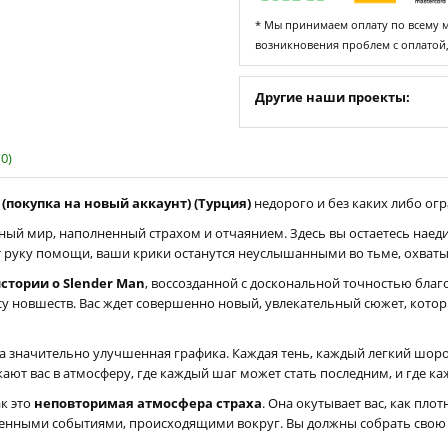
* Мы принимаем оплату по всему ми
возникновения проблем с оплатой
Другие наши проекты:
0)
S (покупка на новый аккаунт) (Турция)
недорого и без каких либо огр
ый мир, наполненный страхом и отчаянием. Здесь вы остаетесь наеди
ет руку помощи, ваши крики останутся неуслышанными во тьме, охват
стории о Slender Man
, воссозданной с доскональной точностью благо
ссу новшеств. Вас ждет совершенно новый, увлекательный сюжет, кото
а значительно улучшенная графика. Каждая тень, каждый легкий шор
ют вас в атмосферу, где каждый шаг может стать последним, и где ка
ак это
неповторимая атмосфера страха
. Она окутывает вас, как пло
твенными событиями, происходящими вокруг. Вы должны собрать свою