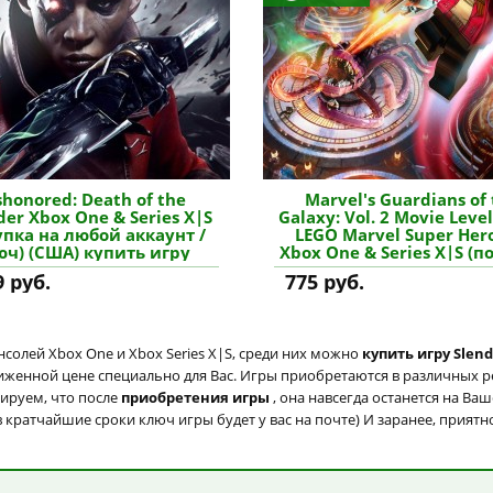
shonored: Death of the
Marvel's Guardians of
der Xbox One & Series X|S
Galaxy: Vol. 2 Movie Level
упка на любой аккаунт /
LEGO Marvel Super Hero
юч) (США) купить игру
Xbox One & Series X|S (п
на любой аккаунт / к
9 руб.
775 руб.
(США) купить дополн
солей Xbox One и Xbox Series X|S, среди них можно
купить игру Slend
ниженной цене специально для Вас. Игры приобретаются в различных р
тируем, что после
приобретения игры
, она навсегда останется на Ва
в кратчайшие сроки ключ игры будет у вас на почте) И заранее, приятн