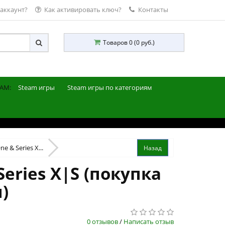
 аккаунт?
Как активировать ключ?
Контакты
Товаров 0 (0 руб.)
AM:
Steam игры
Steam игры по категориям
ne & Series X...
Series X|S (покупка
)
0 отзывов
/
Написать отзыв