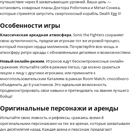
путешествие через 8 захватывающих уровней. Ваша цель —
остановить коварные планы Доктора Роботника и Метал Соника,
которые стремятся запустить смертоносный корабль Death Egg II!
Особенности игры
Классическая аркадная атмосфера
. Sonic the Fighters сохраняет
свою аутентичность, предлагая игрокам тот же игровой процесс,
который покорил сердца миллионов. Почувствуйте всю мощь и
атмосферу ретро-аркады с обновлёнными деталями и возможностями.
Новый онлайн-режим
. Игроков ждут бескомпромиссные онлайн-
сражения. Испытайте себя в режиме Versus, где можно сразиться
лицом к лицу с другими игроками, или примкните к
многопользовательским баталиям в рамках Room Match, способного
объединить до 6 участников. Это идеальная возможность
продемонстрировать свои навыки и претендовать на звание лучшего
бойца!
Оригинальные персонажи и аренды
Испытайте свою ловкость и рефлексы, сражаясь всеми 8
оригинальными персонажами на тех же аренах, которые захватывали
дух десятилетия назад. Каждая арена и персонаж предлагают