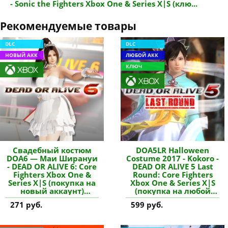
- Sonic the Fighters Xbox One & Series X|S (клю...
Рекомендуемые товары
DLC
DLC
НОВЫЙ АКК
ЛЮБОЙ АКК
КЛЮЧ
Свадебный костюм
DOA5LR Halloween
DOA6 — Маи Ширануи
Costume 2017 - Kokoro -
- DEAD OR ALIVE 6: Core
DEAD OR ALIVE 5 Last
Fighters Xbox One &
Round: Core Fighters
Series X|S (покупка на
Xbox One & Series X|S
новый аккаунт)
(покупка на любой
купить дополнение
аккаунт / ключ) (США)
271 руб.
599 руб.
купить дополнение