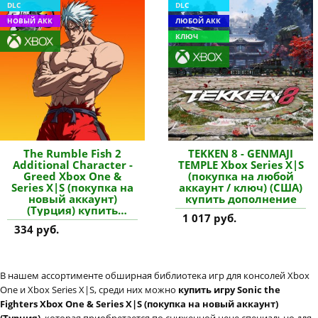
DLC
DLC
НОВЫЙ АКК
ЛЮБОЙ АКК
КЛЮЧ
The Rumble Fish 2
TEKKEN 8 - GENMAJI
Additional Character -
TEMPLE Xbox Series X|S
Greed Xbox One &
(покупка на любой
Series X|S (покупка на
аккаунт / ключ) (США)
новый аккаунт)
купить дополнение
(Турция) купить
1 017 руб.
дополнение
334 руб.
В нашем ассортименте обширная библиотека игр для консолей Xbox
One и Xbox Series X|S, среди них можно
купить игру Sonic the
Fighters Xbox One & Series X|S (покупка на новый аккаунт)