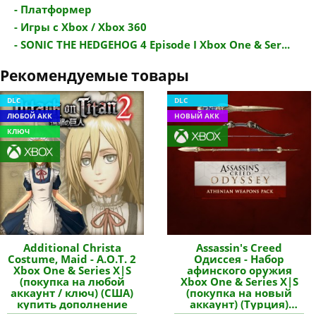
- Платформер
- Игры с Xbox / Xbox 360
- SONIC THE HEDGEHOG 4 Episode I Xbox One & Ser...
Рекомендуемые товары
DLC
DLC
ЛЮБОЙ АКК
НОВЫЙ АКК
КЛЮЧ
Additional Christa
Assassin's Creed
Costume, Maid - A.O.T. 2
Одиссея - Набор
Xbox One & Series X|S
афинского оружия
(покупка на любой
Xbox One & Series X|S
аккаунт / ключ) (США)
(покупка на новый
купить дополнение
аккаунт) (Турция)
купить дополнение