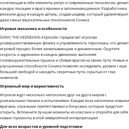
сочетающая в себе элементы ретро и современные технологии, делает
каждую локацию и врага яркими и запоминающимися. Разработчики
вложили душу в каждую деталь, создав шедевр, который удовлетворит
даже самых взыскательных поклонников Соника.
Игровая механика и особенности
SONIC THE HEDGEHOG 4 Episode I предлагает игрокам
усовершенствованную физику и управляемость персонажа, что делает
игровой процесс более захватывающим и динамичным. Ощутите
скорость и адреналин в каждом движении, выполняя
головокружительные прыжки и сбивая врагов на своем пути. Новые и
улучшенные способности Соника позволят исследовать уровни с еще
большей свободой и находить секретные пути, скрытые от глаз
новичков.
Огромный мир и вариативность
Игроков ждут несколько непохожих друг на друга миров с
уникальными темами и испытаниями. Каждая зона наполнена новыми
врагами, сложными препятствиями и бонусами, которые предстоит
открыть. Вспомните лучшие моменты из классики и откройте для себя
новые горизонты в этой невероятной интерпретации!
Для всех возрастов и уровней подготовки