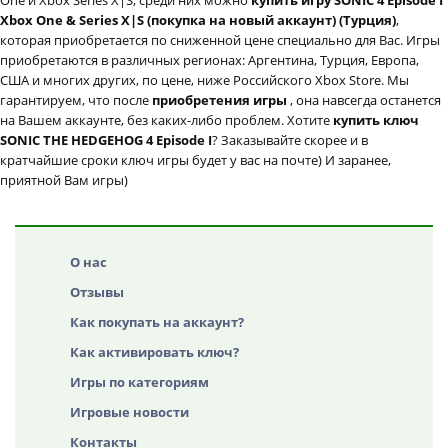
One и Xbox Series X|S, среди них можно
купить игру SONIC 4 Episode I
Xbox One & Series X|S (покупка на новый аккаунт) (Турция)
,
которая приобретается по сниженной цене специально для Вас. Игры
приобретаются в различных регионах: Аргентина, Турция, Европа,
США и многих других, по цене, ниже Российского Xbox Store. Мы
гарантируем, что после
приобретения игры
, она навсегда останется
на Вашем аккаунте, без каких-либо проблем. Хотите
купить ключ
SONIC THE HEDGEHOG 4 Episode I
? Заказывайте скорее и в
кратчайшие сроки ключ игры будет у вас на почте) И заранее,
приятной Вам игры)
О нас
Отзывы
Как покупать на аккаунт?
Как активировать ключ?
Игры по категориям
Игровые новости
Контакты