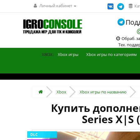
Личный кабинет
Ка
Подд
Обраб. зак
Тех. поддерж
XBOX:
Xbox игры
Xbox игры по категориям
Xbox
Xbox игры по названию
Купить дополнен
Series X|S
DLC