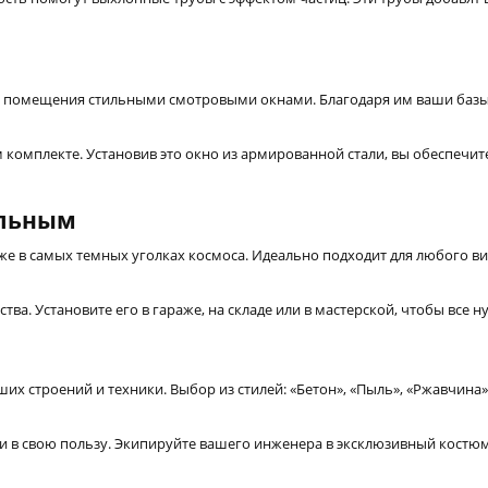
 помещения стильными смотровыми окнами. Благодаря им ваши базы 
 комплекте. Установив это окно из армированной стали, вы обеспечит
альным
же в самых темных уголках космоса. Идеально подходит для любого в
а. Установите его в гараже, на складе или в мастерской, чтобы все 
х строений и техники. Выбор из стилей: «Бетон», «Пыль», «Ржавчина
и в свою пользу. Экипируйте вашего инженера в эксклюзивный костю