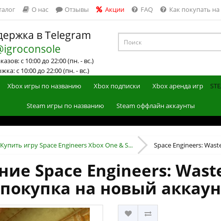
талог
О нас
Отзывы
Акции
FAQ
Как покупать на
ержка в Telegram
@igroconsole
азов: с 10:00 до 22:00 (пн. - вс.)
ка: с 10:00 до 22:00 (пн. - вс.)
Xbox игры по названию
Xbox подписки
Xbox аренда игр
STE
Steam игры по названию
Steam оффлайн аккаунты
Купить игру Space Engineers Xbox One & S...
Space Engineers: Waste
ие Space Engineers: Wast
 (покупка на новый аккаун