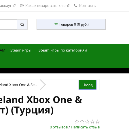
 аккаунт?
Как активировать ключ?
Контакты
Товаров 0 (0 руб.)
AM:
Steam игры
Steam игры по категориям
land Xbox One & Se...
eland Xbox One &
т) (Турция)
0 отзывов
/
Написать отзыв