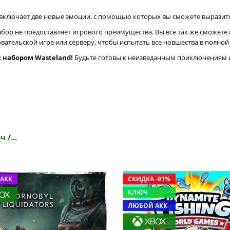
включает две новые эмоции, с помощью которых вы сможете выразить 
набор не предоставляет игрового преимущества. Вы все так же сможете 
вательской игре или серверу, чтобы испытать все новшества в полной
с набором Wasteland!
Будьте готовы к неизведанным приключениям и
 /...
АКК
СКИДКА -91%
КЛЮЧ
ЛЮБОЙ АКК