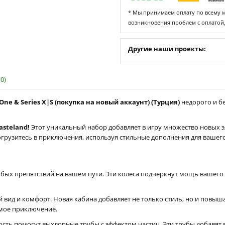
* Мы принимаем оплату по всему ми
возникновения проблем с оплатой
Другие наши проекты:
0)
ne & Series X|S (покупка на новый аккаунт) (Турция)
недорого и бе
asteland!
Этот уникальный набор добавляет в игру множество новых э
узитесь в приключения, используя стильные дополнения для вашего
бых препятствий на вашем пути. Эти колеса подчеркнут мощь вашего 
вид и комфорт. Новая кабина добавляет не только стиль, но и повыш
мое приключение.
ость помогут выхлопные трубы с эффектом частиц. Эти трубы добав