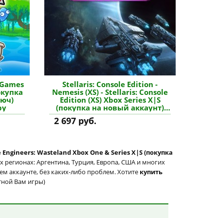
 Games
Stellaris: Console Edition -
окупка
Nemesis (XS) - Stellaris: Console
люч)
Edition (XS) Xbox Series X|S
ру
(покупка на новый аккаунт)
(Турция) купить дополнение
2 697 руб.
 Engineers: Wasteland Xbox One & Series X|S (покупка
х регионах: Аргентина, Турция, Европа, США и многих
шем аккаунте, без каких-либо проблем. Хотите
купить
ятной Вам игры)