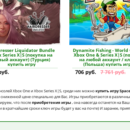
resser Liquidator Bundle
Dynamite Fishing - World
 Series X|S (покупка на
Xbox One & Series X|S (п
вый аккаунт) (Турция)
на любой аккаунт / к
купить игру
(Польша) купить иг
руб.
706 руб.
7 761 руб.
солей Xbox One и Xbox Series X|S, среди них можно
купить игру Space
о сниженной цене специально для Вас. Игры приобретаются в различны
тируем, что после
приобретения игры
, она навсегда останется на Ва
и в кратчайшие сроки ключ игры будет у вас на почте) И заранее, при