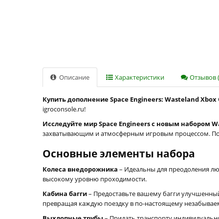
Описание
Характеристики
Отзывов (
Купить дополнение Space Engineers: Wasteland Xbox O
igroconsole.ru!
Исследуйте мир Space Engineers с новым набором W
захватывающим и атмосферным игровым процессом. Погр
Основные элементы набора
Колеса внедорожника
– Идеальны для преодоления лю
высокому уровню проходимости.
Кабина багги
– Предоставьте вашему багги улучшенный 
превращая каждую поездку в по-настоящему незабывае
Выхлопные трубы
– Придать транспорту индивидуальн