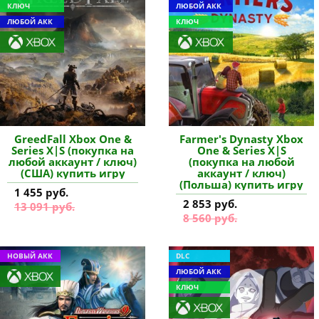
КЛЮЧ
ЛЮБОЙ АКК
ЛЮБОЙ АКК
КЛЮЧ
GreedFall Xbox One &
Farmer's Dynasty Xbox
Series X|S (покупка на
One & Series X|S
любой аккаунт / ключ)
(покупка на любой
(США) купить игру
аккаунт / ключ)
(Польша) купить игру
1 455 руб.
2 853 руб.
13 091 руб.
8 560 руб.
НОВЫЙ АКК
DLC
ЛЮБОЙ АКК
КЛЮЧ