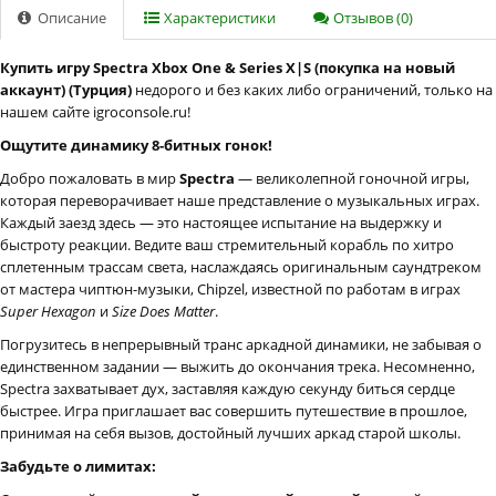
Описание
Характеристики
Отзывов (0)
Купить игру Spectra Xbox One & Series X|S (покупка на новый
аккаунт) (Турция)
недорого и без каких либо ограничений, только на
нашем сайте igroconsole.ru!
Ощутите динамику 8-битных гонок!
Добро пожаловать в мир
Spectra
— великолепной гоночной игры,
которая переворачивает наше представление о музыкальных играх.
Каждый заезд здесь — это настоящее испытание на выдержку и
быстроту реакции. Ведите ваш стремительный корабль по хитро
сплетенным трассам света, наслаждаясь оригинальным саундтреком
от мастера чиптюн-музыки, Chipzel, известной по работам в играх
Super Hexagon
и
Size Does Matter
.
Погрузитесь в непрерывный транс аркадной динамики, не забывая о
единственном задании — выжить до окончания трека. Несомненно,
Spectra захватывает дух, заставляя каждую секунду биться сердце
быстрее. Игра приглашает вас совершить путешествие в прошлое,
принимая на себя вызов, достойный лучших аркад старой школы.
Забудьте о лимитах: