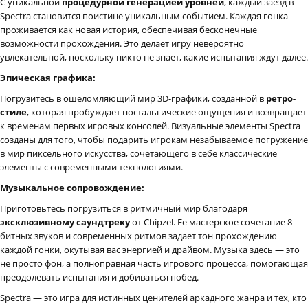
С уникальной
процедурной генерацией уровней
, каждый заезд в
Spectra становится поистине уникальным событием. Каждая гонка
проживается как новая история, обеспечивая бесконечные
возможности прохождения. Это делает игру невероятно
увлекательной, поскольку никто не знает, какие испытания ждут далее.
Эпическая графика:
Погрузитесь в ошеломляющий мир 3D-графики, созданной в
ретро-
стиле
, которая пробуждает ностальгические ощущения и возвращает
к временам первых игровых консолей. Визуальные элементы Spectra
созданы для того, чтобы подарить игрокам незабываемое погружение
в мир пиксельного искусства, сочетающего в себе классические
элементы с современными технологиями.
Музыкальное сопровождение:
Приготовьтесь погрузиться в ритмичный мир благодаря
эксклюзивному саундтреку
от Chipzel. Ее мастерское сочетание 8-
битных звуков и современных ритмов задает тон прохождению
каждой гонки, окутывая вас энергией и драйвом. Музыка здесь — это
не просто фон, а полноправная часть игрового процесса, помогающая
преодолевать испытания и добиваться побед.
Spectra — это игра для истинных ценителей аркадного жанра и тех, кто