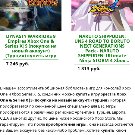
DYNASTY WARRIORS 9
NARUTO SHIPPUDEN:
Empires Xbox One &
UNS 4 ROAD TO BORUTO
Series X|S (покупка на
NEXT GENERATIONS
новый аккаунт)
Pack - NARUTO
(Турция) купить игру
SHIPPUDEN: Ultimate
Ninja STORM 4 Xbox
7 246 руб.
One & Series X|S
1 313 руб.
(покупка на любой
аккаунт / ключ) (США)
купить дополнение
В нашем ассортименте обширная библиотека игр для консолей Xbox
One и Xbox Series X|S, среди них можно
купить игру Spectra Xbox
One & Series X|S (покупка на новый аккаунт) (Турция)
, которая
приобретается по сниженной цене специально для Вас. Игры
приобретаются в различных регионах: Аргентина, Турция, Европа,
США и многих других, по цене, ниже Российского Xbox Store. Мы
гарантируем, что после
приобретения игры
, она навсегда останется
на Вашем аккаунте, без каких-либо проблем. Хотите
купить ключ