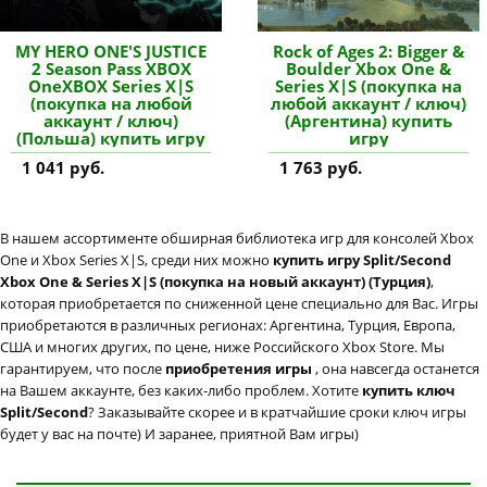
MY HERO ONE'S JUSTICE
Rock of Ages 2: Bigger &
2 Season Pass XBOX
Boulder Xbox One &
OneXBOX Series X|S
Series X|S (покупка на
(покупка на любой
любой аккаунт / ключ)
аккаунт / ключ)
(Аргентина) купить
(Польша) купить игру
игру
1 041 руб.
1 763 руб.
В нашем ассортименте обширная библиотека игр для консолей Xbox
One и Xbox Series X|S, среди них можно
купить игру Split/Second
Xbox One & Series X|S (покупка на новый аккаунт) (Турция)
,
которая приобретается по сниженной цене специально для Вас. Игры
приобретаются в различных регионах: Аргентина, Турция, Европа,
США и многих других, по цене, ниже Российского Xbox Store. Мы
гарантируем, что после
приобретения игры
, она навсегда останется
на Вашем аккаунте, без каких-либо проблем. Хотите
купить ключ
Split/Second
? Заказывайте скорее и в кратчайшие сроки ключ игры
будет у вас на почте) И заранее, приятной Вам игры)