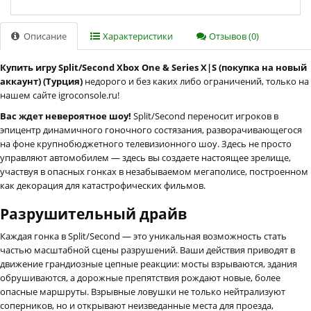
Описание
Характеристики
Отзывов (0)
Купить игру Split/Second Xbox One & Series X|S (покупка на новый
аккаунт) (Турция)
недорого и без каких либо ограничений, только на
нашем сайте igroconsole.ru!
Вас ждет невероятное шоу!
Split/Second переносит игроков в
эпицентр динамичного гоночного состязания, разворачивающегося
на фоне крупнобюджетного телевизионного шоу. Здесь не просто
управляют автомобилем — здесь вы создаете настоящее зрелище,
участвуя в опасных гонках в незабываемом мегаполисе, построенном
как декорация для катастрофических фильмов.
Разрушительный драйв
Каждая гонка в Split/Second — это уникальная возможность стать
частью масштабной сцены разрушений. Ваши действия приводят в
движение грандиозные цепные реакции: мосты взрываются, здания
обрушиваются, а дорожные препятствия рождают новые, более
опасные маршруты. Взрывные ловушки не только нейтрализуют
соперников, но и открывают неизведанные места для проезда,