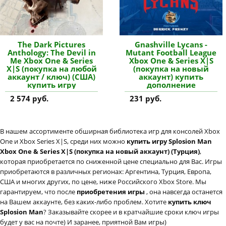
The Dark Pictures
Gnashville Lycans -
Anthology: The Devil in
Mutant Football League
Me Xbox One & Series
Xbox One & Series X|S
X|S (покупка на любой
(покупка на новый
аккаунт / ключ) (США)
аккаунт) купить
купить игру
дополнение
2 574 руб.
231 руб.
В нашем ассортименте обширная библиотека игр для консолей Xbox
One и Xbox Series X|S, среди них можно
купить игру Splosion Man
Xbox One & Series X|S (покупка на новый аккаунт) (Турция)
,
которая приобретается по сниженной цене специально для Вас. Игры
приобретаются в различных регионах: Аргентина, Турция, Европа,
США и многих других, по цене, ниже Российского Xbox Store. Мы
гарантируем, что после
приобретения игры
, она навсегда останется
на Вашем аккаунте, без каких-либо проблем. Хотите
купить ключ
Splosion Man
? Заказывайте скорее и в кратчайшие сроки ключ игры
будет у вас на почте) И заранее, приятной Вам игры)