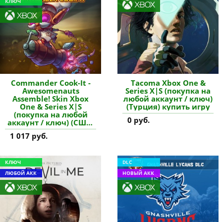
КЛЮЧ
Commander Cook-It -
Tacoma Xbox One &
Awesomenauts
Series X|S (покупка на
Assemble! Skin Xbox
любой аккаунт / ключ)
One & Series X|S
(Турция) купить игру
(покупка на любой
0 руб.
аккаунт / ключ) (США)
купить дополнение
1 017 руб.
КЛЮЧ
DLC
ЛЮБОЙ АКК
НОВЫЙ АКК