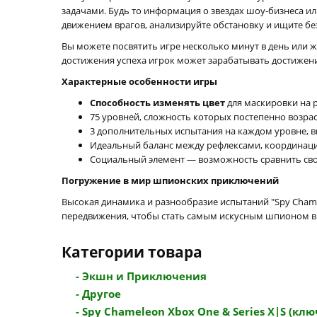
задачами. Будь то информация о звездах шоу-бизнеса ил
движением врагов, анализируйте обстановку и ищите бе
Вы можете посвятить игре несколько минут в день или ж
достижения успеха игрок может зарабатывать достижен
Характерные особенности игры
Способность изменять цвет
для маскировки на 
75 уровней, сложность которых постепенно возрас
3 дополнительных испытания на каждом уровне, 
Идеальный баланс между рефлексами, координацие
Социальный элемент — возможность сравнить свои
Погружение в мир шпионских приключений
Высокая динамика и разнообразие испытаний "Spy Cham
передвижения, чтобы стать самым искусным шпионом в
Категории товара
- Экшн и Приключения
- Другое
- Spy Chameleon Xbox One & Series X|S (ключ 