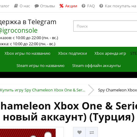
талог
О нас
Отзывы
Акции
FAQ
Как покупать на
ержка в Telegram
@igroconsole
азов: с 10:00 до 22:00 (пн. - вс.)
ка: с 10:00 до 22:00 (пн. - вс.)
Xbox игры по названию
Xbox подписки
Xbox аренда игр
STE
Steam игры по названию
Steam оффлайн аккаунты
Купить игру Spy Chameleon Xbox One & Ser...
Spy Chameleon Xbox O
hameleon Xbox One & Seri
новый аккаунт) (Турция)