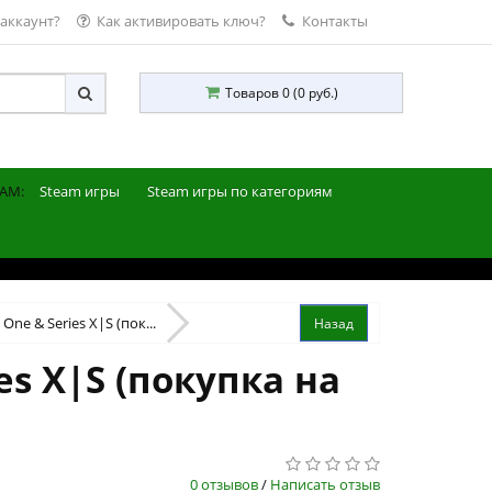
 аккаунт?
Как активировать ключ?
Контакты
Товаров 0 (0 руб.)
AM:
Steam игры
Steam игры по категориям
ne & Series X|S (пок...
es X|S (покупка на
0 отзывов
/
Написать отзыв