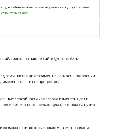
ру, в любой валюте (конвертируется по курсу). В случае
,
свяжитесь с нами.
ний, только на нашем сайте igroconsole.ru!
ред вами настоящий экзамен на ловкость, скорость и
именены на все сто процентов.
икальные способности хамелеона изменять цвет и
 решение может стать решающим фактором на пути к
ые возможности, которые помогут вам справляться с