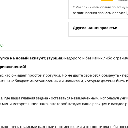
* Мы принимаем оплату по всему ми
возникновения проблем с оплатой
Другие наши проекты:
0)
купка на новый аккаунт) (Турция)
недорого и без каких либо ограниче
приключений!
, кто ожидает простой прогулки. Но не дайте себе себя обмануть - пе
нт RGB обладает многочисленными навыками, которые должны быть пр
а, где ваша главная задача - оставаться незамеченным, используя ун
ся мини-история шпионажа, в которой каждая ваша реакция и каждое
столкнетесь с самыми разными противниками и откроете для себя нов