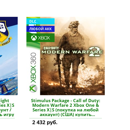
DLC
ЛЮБОЙ АКК
light
Stimulus Package - Call of Duty:
ies X|S
Modern Warfare 2 Xbox One &
унт /
Series X|S (покупка на любой
ь игру
аккаунт) (США) купить
дополнение
2 432 руб.