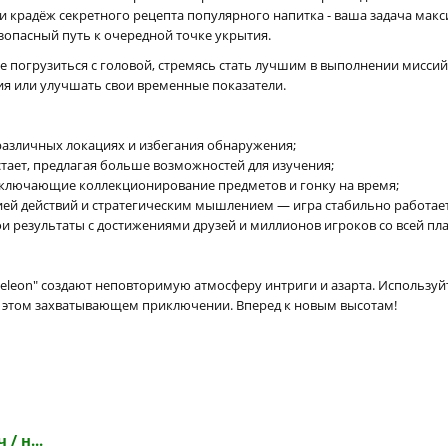
и крадёж секретного рецепта популярного напитка - ваша задача макс
зопасный путь к очередной точке укрытия.
е погрузиться с головой, стремясь стать лучшим в выполнении миссий
ия или улучшать свои временные показатели.
различных локациях и избегания обнаружения;
тает, предлагая больше возможностей для изучения;
включающие коллекционирование предметов и гонку на время;
й действий и стратегическим мышлением — игра стабильно работает п
 результаты с достижениями друзей и миллионов игроков со всей пл
eleon" создают неповторимую атмосферу интриги и азарта. Используй
 этом захватывающем приключении. Вперед к новым высотам!
/ н...