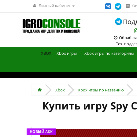
Личный кабинет
Ка
Подд
Обраб. зак
Тех. поддерж
XBOX:
Xbox игры
Xbox игры по категориям
Xbox
Xbox игры по названию
Купить игру Spy C
НОВЫЙ АКК