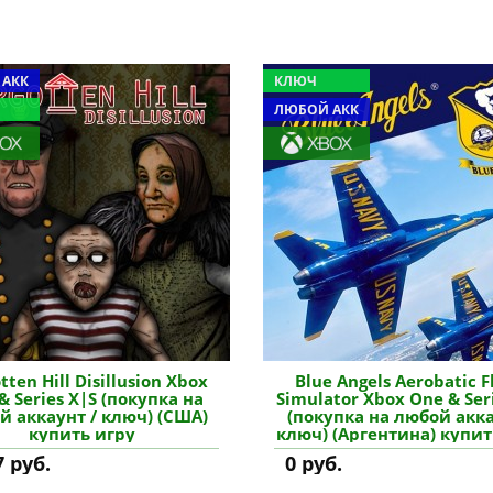
 АКК
КЛЮЧ
ЛЮБОЙ АКК
tten Hill Disillusion Xbox
Blue Angels Aerobatic F
& Series X|S (покупка на
Simulator Xbox One & Ser
й аккаунт / ключ) (США)
(покупка на любой акка
купить игру
ключ) (Аргентина) купит
7 руб.
0 руб.