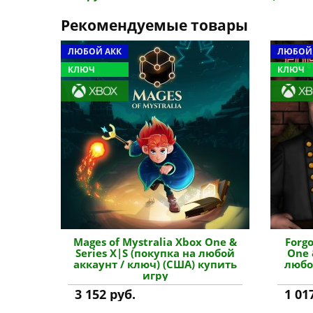
Рекомендуемые товары
ЛЮБОЙ АКК
ЛЮБОЙ
КЛЮЧ
КЛЮЧ
Mages of Mystralia Xbox One &
Forgo
Series X|S (покупка на любой
One 
аккаунт / ключ) (США) купить
любо
игру
3 152 руб.
1 01