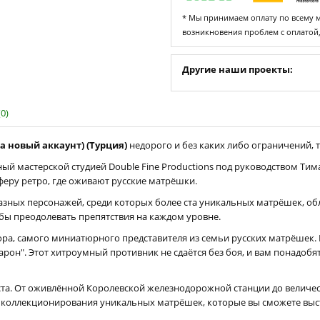
* Мы принимаем оплату по всему ми
возникновения проблем с оплатой
Другие наши проекты:
0)
на новый аккаунт) (Турция)
недорого и без каких либо ограничений, т
нный мастерской студией Double Fine Productions под руководством Т
феру ретро, где оживают русские матрёшки.
азных персонажей, среди которых более ста уникальных матрёшек, о
бы преодолевать препятствия на каждом уровне.
ора, самого миниатюрного представителя из семьи русских матрёшек.
он". Этот хитроумный противник не сдаётся без боя, и вам понадобят
еста. От оживлённой Королевской железнодорожной станции до велич
ля коллекционирования уникальных матрёшек, которые вы сможете выс