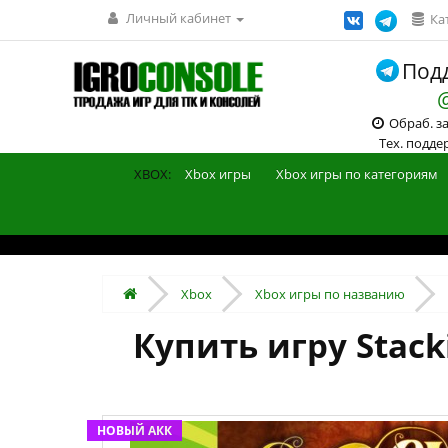
Личный кабинет
Ка
Подд
Обраб. зак
Тех. поддерж
XBOX:
Xbox игры
Xbox игры по категориям
Xbox
Xbox игры по названию
Купить игру Stack
НОВЫЙ АКК