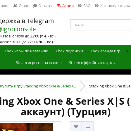
талог
О нас
Отзывы
Акции
FAQ
Как покупать на
ержка в Telegram
@igroconsole
азов: с 10:00 до 22:00 (пн. - вс.)
ка: с 10:00 до 22:00 (пн. - вс.)
Xbox игры по названию
Xbox подписки
Xbox аренда игр
STE
Steam игры по названию
Steam оффлайн аккаунты
Купить игру Stacking Xbox One & Series X...
Stacking Xbox One & Ser
ing Xbox One & Series X|S
аккаунт) (Турция)