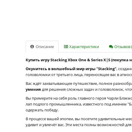
Описание
Характеристики
Отзывов (
Купить игру Stacking Xbox One & Series X|S (покупка 
Окунитесь в волшебный мир игры "Stacking"
, созда
головоломки от третьего лица, переносящее вас в атмос
Вас ждёт захватывающее путешествие, полное разнообр
умения
для решения сложных задач и головоломок, что
Вы примерите на себя роль главного героя Чарли Блэкм
лап подлого промышленника, известного под именем "Бар
одержать победу.
В процессе вашей эпопеи, вы посетите удивительные м
удивит и увлечёт вас. Эти места полны возможностей д