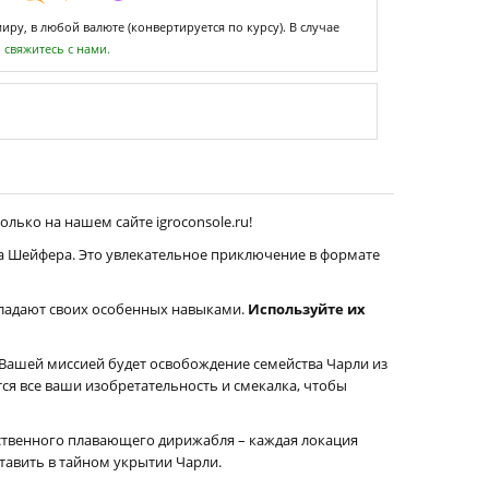
ру, в любой валюте (конвертируется по курсу). В случае
,
свяжитесь с нами.
олько на нашем сайте igroconsole.ru!
има Шейфера. Это увлекательное приключение в формате
бладают своих особенных навыками.
Используйте их
 Вашей миссией будет освобождение семейства Чарли из
ся все ваши изобретательность и смекалка, чтобы
ественного плавающего дирижабля – каждая локация
тавить в тайном укрытии Чарли.