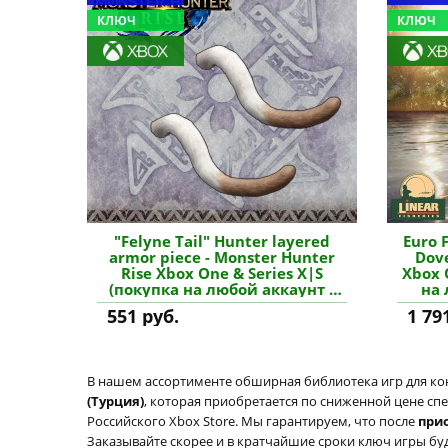
КЛЮЧ
КЛЮЧ
"Felyne Tail" Hunter layered
Euro 
armor piece - Monster Hunter
Dove
Rise Xbox One & Series X|S
Xbox 
(покупка на любой аккаунт /
на 
ключ) (США) купить
(СШ
551 руб.
1 79
дополнение
В нашем ассортименте обширная библиотека игр для кон
(Турция)
, которая приобретается по сниженной цене спе
Российского Xbox Store. Мы гарантируем, что после
при
Заказывайте скорее и в кратчайшие сроки ключ игры буде