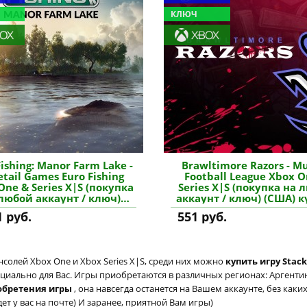
КЛЮЧ
Fishing: Manor Farm Lake -
Brawltimore Razors - M
tail Games Euro Fishing
Football League Xbox O
One & Series X|S (покупка
Series X|S (покупка на 
любой аккаунт / ключ)
аккаунт / ключ) (США) 
А) купить дополнение
дополнение
1 руб.
551 руб.
солей Xbox One и Xbox Series X|S, среди них можно
купить игру Stack
циально для Вас. Игры приобретаются в различных регионах: Аргентина
обретения игры
, она навсегда останется на Вашем аккаунте, без как
т у вас на почте) И заранее, приятной Вам игры)