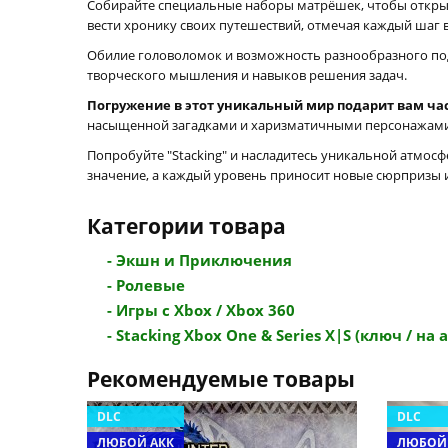
Собирайте специальные наборы матрёшек, чтобы открыв
вести хронику своих путешествий, отмечая каждый шаг в
Обилие головоломок и возможность разнообразного подхо
творческого мышления и навыков решения задач.
Погружение в этот уникальный мир подарит вам час
насыщенной загадками и харизматичными персонажами, 
Попробуйте "Stacking" и насладитесь уникальной атмосф
значение, а каждый уровень приносит новые сюрпризы 
Категории товара
- Экшн и Приключения
- Ролевые
- Игры с Xbox / Xbox 360
- Stacking Xbox One & Series X|S (ключ / на а
Рекомендуемые товары
DLC
DLC
ЛЮБОЙ АКК
ЛЮБОЙ