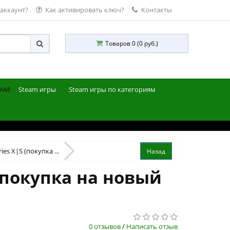
 аккаунт?
Как активировать ключ?
Контакты
Товаров 0 (0 руб.)
AM:
Steam игры
Steam игры по категориям
ies X|S (покупка ...
 (покупка на новый
0 отзывов
/
Написать отзыв