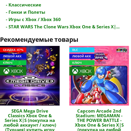
- Классические
- Гонки и Полеты
- Игры с Xbox / Xbox 360
- STAR WARS The Clone Wars Xbox One & Series X|...
Рекомендуемые товары
СКИДКА -67%
DLC
ЛЮБОЙ АКК
ЛЮБОЙ АКК
КЛЮЧ
КЛЮЧ
SEGA Mega Drive
Capcom Arcade 2nd
Classics Xbox One &
Stadium: MEGAMAN -
Series X|S (покупка на
THE POWER BATTLE -
любой аккаунт / ключ)
Xbox One & Series X|S
(Турция) купить игру
(покупка на любой