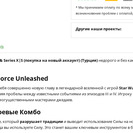
* Мы принимаем оплату по всему ми
возникновения проблем с оплатой
Другие наши проекты:
0)
& Series X|S (покупка на новый аккаунт) (Турция)
недорого и без ка
Force Unleashed
себя совершенно новую главу в легендарной вселенной с игрой
Star W
яя пробелы между известными событиями из эпизодов III и IV. Игроку 
с могущественными мастерами джедаев.
оевые Комбо
е, который
разрушает традиции
и выводит использование Силы на н
 когда вы используете Силу. Это станет вашим ключевым инструментом 