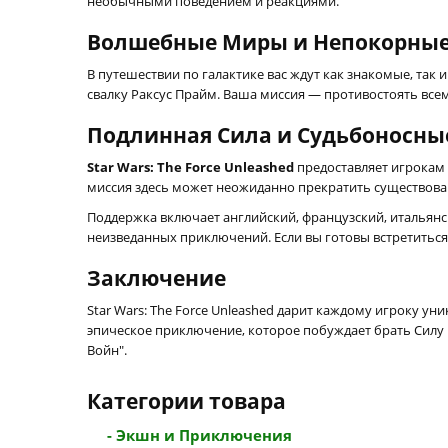
необычными поведением и реакциями.
Волшебные Миры и Непокорны
В путешествии по галактике вас ждут как знакомые, так
свалку Раксус Прайм. Ваша миссия — противостоять всем
Подлинная Сила и Судьбоносны
Star Wars: The Force Unleashed
предоставляет игрокам 
миссия здесь может неожиданно прекратить существовани
Поддержка включает английский, французский, итальянс
неизведанных приключений. Если вы готовы встретиться
Заключение
Star Wars: The Force Unleashed дарит каждому игроку ун
эпическое приключение, которое побуждает брать Силу в
Войн".
Категории товара
- Экшн и Приключения