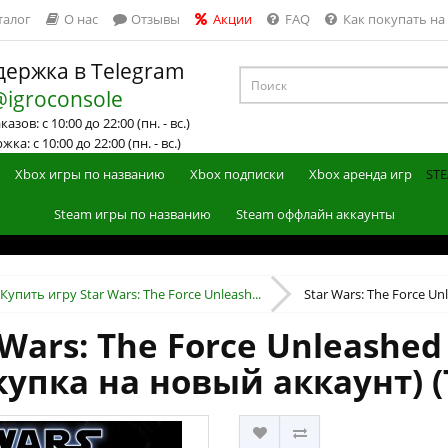
талог
О нас
Отзывы
Акции
FAQ
Как покупать на
ержка в Telegram
@igroconsole
азов: с 10:00 до 22:00 (пн. - вс.)
ка: с 10:00 до 22:00 (пн. - вс.)
Xbox игры по названию
Xbox подписки
Xbox аренда игр
STE
Steam игры по названию
Steam оффлайн аккаунты
Купить игру Star Wars: The Force Unleash...
Star Wars: The Force Un
Wars: The Force Unleashed
купка на новый аккаунт) 