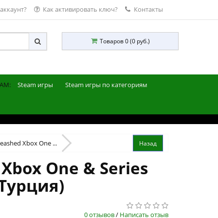
 аккаунт?
Как активировать ключ?
Контакты
Товаров 0 (0 руб.)
AM:
Steam игры
Steam игры по категориям
leashed Xbox One ...
 Xbox One & Series
(Турция)
0 отзывов
/
Написать отзыв