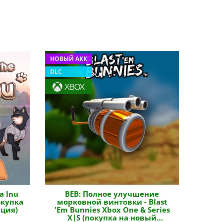
НОВЫЙ АКК
DLC
a Inu
BEB: Полное улучшение
окупка
морковной винтовки - Blast
рция)
'Em Bunnies Xbox One & Series
X|S (покупка на новый