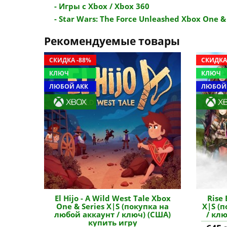
- Игры с Xbox / Xbox 360
- Star Wars: The Force Unleashed Xbox One & 
Рекомендуемые товары
СКИДКА -88%
СКИДКА
КЛЮЧ
КЛЮЧ
ЛЮБОЙ АКК
ЛЮБОЙ
El Hijo - A Wild West Tale Xbox
Rise 
One & Series X|S (покупка на
X|S (
любой аккаунт / ключ) (США)
/ кл
купить игру