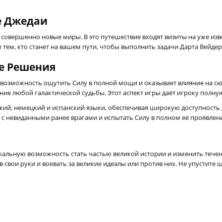
е Джедаи
 и совершенно новые миры. В это путешествие входят визиты на уже и
 тем, кто станет на вашем пути, чтобы выполнить задачи Дарта Вейдер
е Решения
возможность ощутить Силу в полной мощи и оказывает влияние на сю
е любой галактической судьбы. Этот аспект игры даёт игроку полную 
кий, немецкий и испанский языки, обеспечивая широкую доступность д
 с невиданными ранее врагами и испытать Силу в полном её проявлени
икальную возможность стать частью великой истории и изменить течени
 свои руки и воевать за великие идеалы или против них. Не упустите 