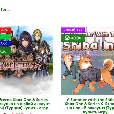
Ser...
 -88%
НОВЫЙ АКК
 АКК
Eterna Xbox One & Series
A Summer with the Shib
покупка на любой аккаунт
Xbox One & Series X|S (п
юч) (Турция) купить игру
на новый аккаунт) (Ту
купить игру