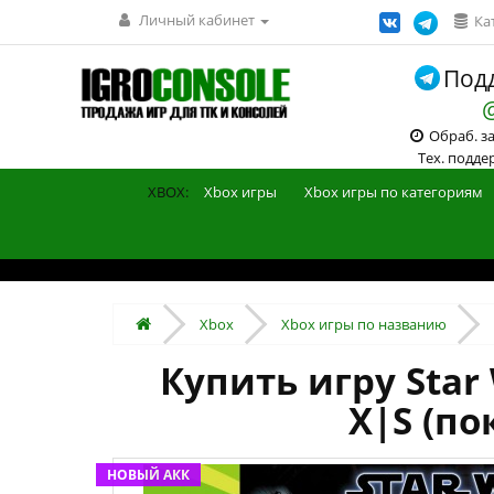
Личный кабинет
Ка
Подд
Обраб. зак
Тех. поддерж
XBOX:
Xbox игры
Xbox игры по категориям
Xbox
Xbox игры по названию
Купить игру Star 
X|S (по
НОВЫЙ АКК