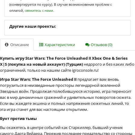
(конвертируется по курсу). В случае возникновения проблем с
оплатой,
свяжитесь с нами.
Другие наши проекты:
Описание
Характеристики
Отзывов (0)
Купить игру Star Wars: The Force Unleashed II Xbox One & Series
X|S (покупка на новый аккаунт) (Турция)
недорого и без каких либо
ограничений, только на нашем сайте igroconsole.ru!
Игра Star Wars: The Force Unleashed II
предлагает вам вновь
погрузиться в неизведанные просторы легендарной вселенной
Звездных войн. Продолжая полюбившуюся историю, игра переносит
вас в мир динамичных сражений и удивительных поворотов сюжета.
Если вы жаждете экшена и полных напряжения сюжетных линий, то
эта игра станет для вас настоящим открытием.
Бунт против тьмы
Вы окажетесь в центре событий как Старкиллер, бывший ученик
самого Дарта Вейдера. Пережив последнее предательство со стороны