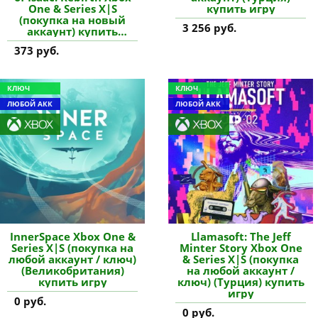
One & Series X|S
купить игру
(покупка на новый
3 256 руб.
аккаунт) купить
дополнение
373 руб.
КЛЮЧ
КЛЮЧ
ЛЮБОЙ АКК
ЛЮБОЙ АКК
InnerSpace Xbox One &
Llamasoft: The Jeff
Series X|S (покупка на
Minter Story Xbox One
любой аккаунт / ключ)
& Series X|S (покупка
(Великобритания)
на любой аккаунт /
купить игру
ключ) (Турция) купить
игру
0 руб.
0 руб.