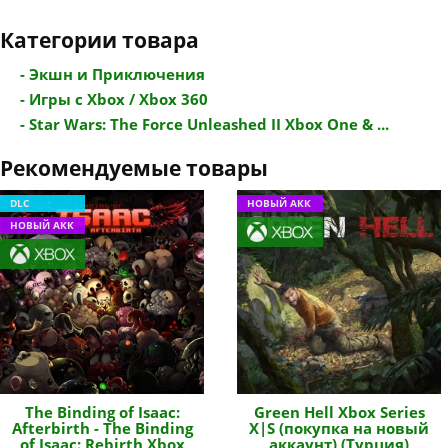
Категории товара
- Экшн и Приключения
- Игры с Xbox / Xbox 360
- Star Wars: The Force Unleashed II Xbox One & ...
Рекомендуемые товары
DLC
НОВЫЙ АКК
НОВЫЙ АКК
The Binding of Isaac:
Green Hell Xbox Series
Afterbirth - The Binding
X|S (покупка на новый
of Isaac: Rebirth Xbox
аккаунт) (Турция)