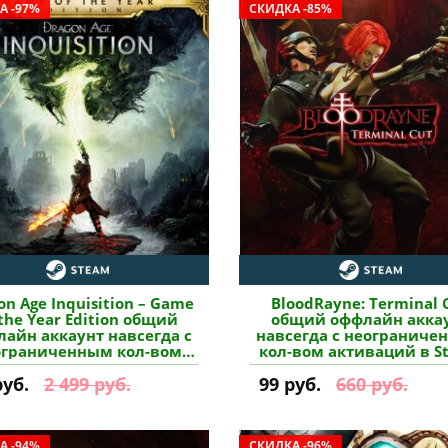
А -97%
СКИДКА -85%
on Age Inquisition – Game
BloodRayne: Terminal 
 the Year Edition общий
общий оффлайн акка
айн аккаунт навсегда с
навсегда с неограниче
ограниченным кол-вом
кол-вом активаций в S
иваций в Steam купить
купить
руб.
2 499 руб.
99 руб.
660 руб.
А -94%
СКИДКА -96%