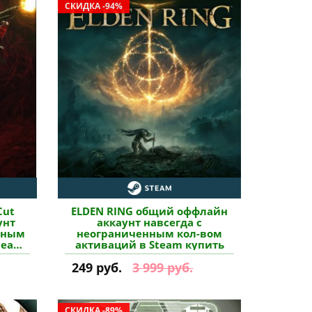
СКИДКА -94%
Cut
ELDEN RING общий оффлайн
унт
аккаунт навсегда с
нным
неограниченным кол-вом
team
активаций в Steam купить
249 руб.
3 999 руб.
СКИДКА -89%