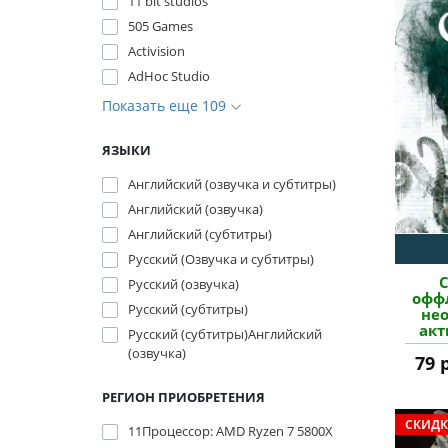
11 bit studios
505 Games
Activision
AdHoc Studio
Показать еще 109
ЯЗЫКИ
Английский (озвучка и субтитры)
Английский (озвучка)
Английский (субтитры)
Русский (Озвучка и субтитры)
C
Русский (озвучка)
оффл
Русский (субтитры)
не
акт
Русский (субтитры)Английский
(озвучка)
79 
РЕГИОН ПРИОБРЕТЕНИЯ
СКИДК
11Процессор: AMD Ryzen 7 5800X