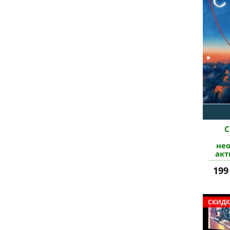
C
не
акт
199
СКИДК