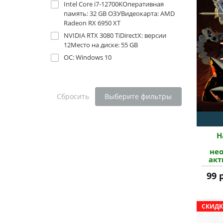
Intel Core i7-12700KОперативная
память: 32 GB ОЗУВидеокарта: AMD
Radeon RX 6950 XT
NVIDIA RTX 3080 TiDirectX: версии
12Место на диске: 55 GB
ОС: Windows 10
Сбросить
Выберите фильтры
H
не
акт
99 
СКИДК