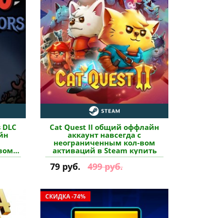
s DLC
Cat Quest II общий оффлайн
йн
аккаунт навсегда с
неограниченным кол-вом
вом
активаций в Steam купить
пить
79 руб.
499 руб.
СКИДКА -74%