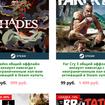
ades общий оффлайн
Far Cry 3 общий оффл
аккаунт навсегда с
аккаунт навсегда с
ограниченным кол-вом
неограниченным кол-
иваций в Steam купить
активаций в Steam ку
руб.
999 руб.
99 руб.
1 499 руб.
А -90%
СКИДКА -74%