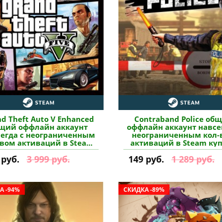
d Theft Auto V Enhanced
Contraband Police об
щий оффлайн аккаунт
оффлайн аккаунт навсе
сегда с неограниченным
неограниченным кол-
-вом активаций в Steam
активаций в Steam ку
купить
 руб.
3 999 руб.
149 руб.
1 289 руб.
А -94%
СКИДКА -89%