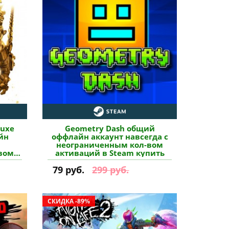
luxe
Geometry Dash общий
йн
оффлайн аккаунт навсегда с
неограниченным кол-вом
вом
активаций в Steam купить
пить
79 руб.
299 руб.
СКИДКА -89%