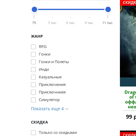
СКИДК
79
3 тыс.
6 тыс.
9 тыс.
11 тыс.
ЖАНР
RPG
Гонки
Гонки и Полеты
Инди
Казуальные
Приключения
Drag
Приключниея
of
Симулятор
оффл
не
Показать еще 4
акт
99 
СКИДКА
Только со cкидками
СКИДК