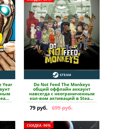
e Year
Do Not Feed The Monkeys
аунт
общий оффлайн аккаунт
нным
навсегда с неограниченным
team
кол-вом активаций в Steam
купить
79 руб.
699 руб.
СКИДКА -96%