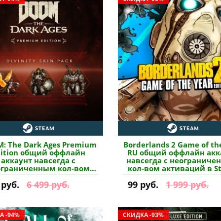
: The Dark Ages Premium
Borderlands 2 Game of th
dition общий оффлайн
RU общий оффлайн акк
аккаунт навсегда с
навсегда с неограниче
ограниченным кол-вом
кол-вом активаций в S
иваций в Steam купить
купить
 руб.
6 499 руб.
99 руб.
1 999 руб.
А -94%
СКИДКА -93%