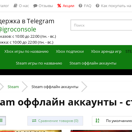
талог
О нас
Отзывы
Акции
FAQ
Как покупать на
ержка в Telegram
@igroconsole
азов: с 10:00 до 22:00 (пн. - вс.)
ка: с 10:00 до 22:00 (пн. - вс.)
Xbox игры по названию
Xbox подписки
Xbox аренда игр
STE
Steam игры по названию
Steam оффлайн аккаунты
Steam
Steam оффлайн аккаунты
eam оффлайн аккаунты - с
Сравнение товаров (0)
По умолчани