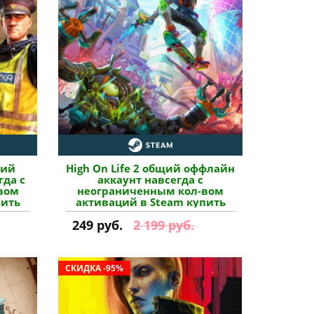
щий
High On Life 2 общий оффлайн
гда с
аккаунт навсегда с
вом
неограниченным кол-вом
пить
активаций в Steam купить
249 руб.
2 199 руб.
СКИДКА -95%