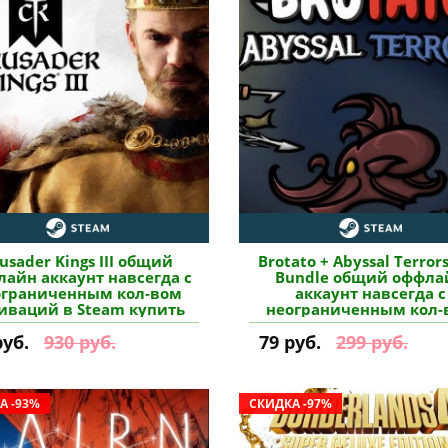
usader Kings III общий
Brotato + Abyssal Terror
айн аккаунт навсегда с
Bundle общий оффла
ограниченным кол-вом
аккаунт навсегда с
иваций в Steam купить
неограниченным кол-
активаций в Steam ку
руб.
930 руб.
79 руб.
299 руб.
А -93%
СКИДКА -97%