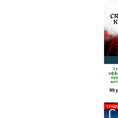
Cr
оффл
не
акт
99 
СКИДК