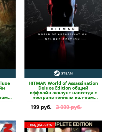
eluxe
HITMAN World of Assassination
йн
Deluxe Edition общий
оффлайн аккаунт навсегда с
вом
неограниченным кол-вом
пить
активаций в Steam купить
199 руб.
3 999 руб.
СКИДКА -91%