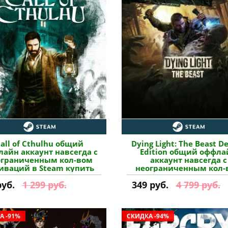
all of Cthulhu общий
Dying Light: The Beast D
айн аккаунт навсегда с
Edition общий оффла
ограниченным кол-вом
аккаунт навсегда с
иваций в Steam купить
неограниченным кол-
активаций в Steam ку
руб.
1 299 руб.
349 руб.
4 799 руб.
А -91%
СКИДКА -94%