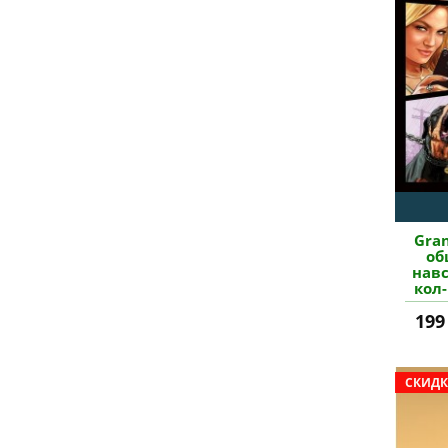
Gran
об
нав
кол
199
СКИДК