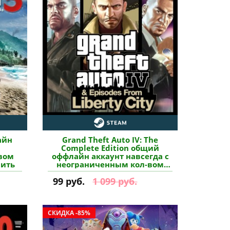
айн
Grand Theft Auto IV: The
Complete Edition общий
вом
оффлайн аккаунт навсегда с
пить
неограниченным кол-вом
активаций в Steam купить
99 руб.
1 099 руб.
СКИДКА -85%