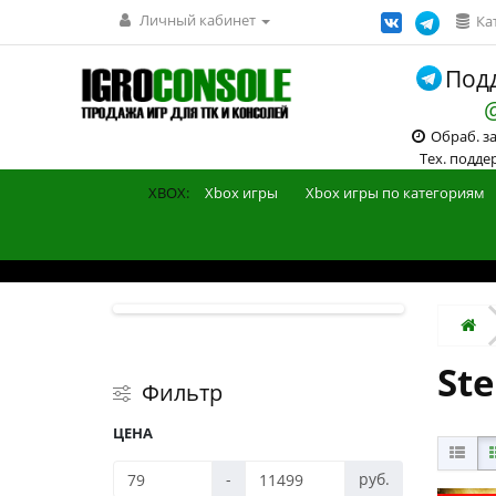
Личный кабинет
Ка
Подд
Обраб. зак
Тех. поддерж
XBOX:
Xbox игры
Xbox игры по категориям
St
Фильтр
ЦЕНА
-
руб.