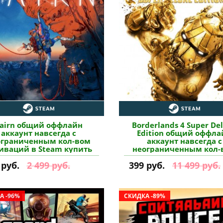
airn общий оффлайн
Borderlands 4 Super De
аккаунт навсегда с
Edition общий оффла
ограниченным кол-вом
аккаунт навсегда с
иваций в Steam купить
неограниченным кол-
активаций в Steam ку
 руб.
2 499 руб.
399 руб.
11 499 руб.
А -96%
СКИДКА -89%