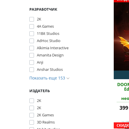
РАЗРАБОТЧИК
2K
4A Games
11Bit Studios
AdHoc Studio
Alkimia Interactive
Amanita Design
Anji
Anshar Studios
Показать еще 153
DOOM
E
ИЗДАТЕЛЬ
не
2K
акт
399
2К
2K Games
3D Realms
СКИДК