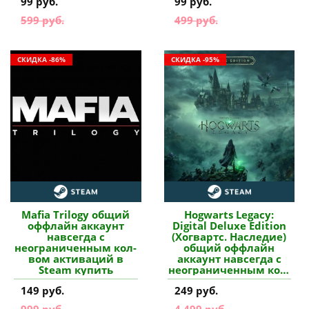
99 руб.
99 руб.
вом активаций в
Steam купить
599 руб.
499 руб.
СКИДКА -86%
СКИДКА -95%
Mafia Trilogy общий
Hogwarts Legacy:
оффлайн аккаунт
Digital Deluxe Edition
навсегда с
(Хогвартс. Наследие)
неограниченным кол-
общий оффлайн
вом активаций в
аккаунт навсегда с
Steam купить
неограниченным кол-
вом активаций в
149 руб.
249 руб.
Steam купить
999 руб.
4 499 руб.