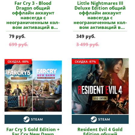
Far Cry 3 - Blood
Little Nightmares III
Dragon общий
Deluxe Edition общий
оффлайн аккаунт
оффлайн аккаунт
навсегда с
навсегда с
неограниченным кол-
неограниченным кол-
вом активаций в
вом активаций в
Steam купить
Steam купить
79 руб.
349 руб.
699 руб.
3 499 руб.
СКИДКА -98%
СКИДКА -97%
Far Cry 5 Gold Edition +
Resident Evil 4 Gold
Far Cry New Dawn
Edition общий