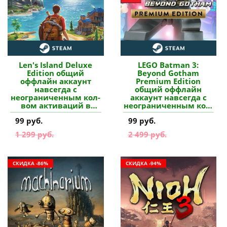
Len's Island Deluxe
LEGO Batman 3:
Edition общий
Beyond Gotham
оффлайн аккаунт
Premium Edition
навсегда с
общий оффлайн
неограниченным кол-
аккаунт навсегда с
вом активаций в
неограниченным кол-
Steam купить
вом активаций в
99 руб.
99 руб.
Steam купить
1 299 руб.
2 499 руб.
СКИДКА -86%
СКИДКА -94%