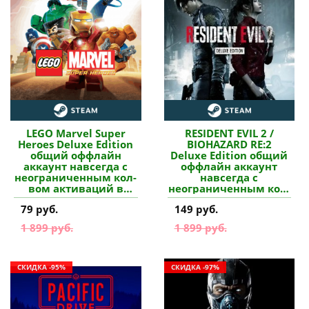
LEGO Marvel Super
RESIDENT EVIL 2 /
Heroes Deluxe Edition
BIOHAZARD RE:2
общий оффлайн
Deluxe Edition общий
аккаунт навсегда с
оффлайн аккаунт
неограниченным кол-
навсегда с
вом активаций в
неограниченным кол-
Steam купить
вом активаций в
79 руб.
149 руб.
Steam купить
1 899 руб.
1 899 руб.
СКИДКА -95%
СКИДКА -97%