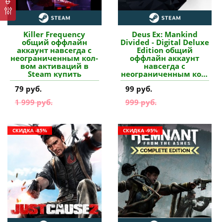
Killer Frequency
Deus Ex: Mankind
общий оффлайн
Divided - Digital Deluxe
аккаунт навсегда с
Edition общий
неограниченным кол-
оффлайн аккаунт
вом активаций в
навсегда с
Steam купить
неограниченным кол-
вом активаций в
79 руб.
99 руб.
Steam купить
1 999 руб.
999 руб.
СКИДКА -85%
СКИДКА -95%