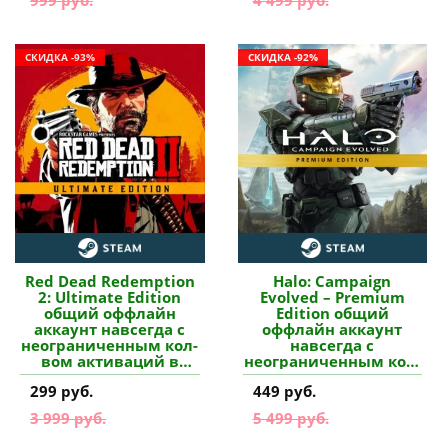
СКИДКА -93%
СКИДКА -92%
Red Dead Redemption
Halo: Campaign
2: Ultimate Edition
Evolved – Premium
общий оффлайн
Edition общий
аккаунт навсегда с
оффлайн аккаунт
неограниченным кол-
навсегда с
вом активаций в
неограниченным кол-
Steam купить
вом активаций в
299 руб.
449 руб.
Steam купить
3 999 руб.
5 499 руб.