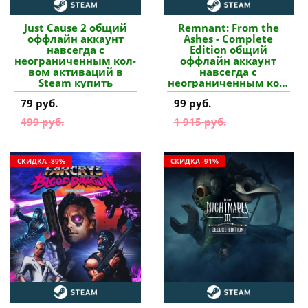
Just Cause 2 общий
Remnant: From the
оффлайн аккаунт
Ashes - Complete
навсегда с
Edition общий
неограниченным кол-
оффлайн аккаунт
вом активаций в
навсегда с
Steam купить
неограниченным кол-
вом активаций в
79 руб.
99 руб.
Steam купить
499 руб.
1 915 руб.
СКИДКА -89%
СКИДКА -91%