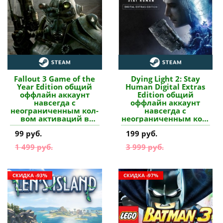
Fallout 3 Game of the
Dying Light 2: Stay
Year Edition общий
Human Digital Extras
оффлайн аккаунт
Edition общий
навсегда с
оффлайн аккаунт
неограниченным кол-
навсегда с
вом активаций в
неограниченным кол-
Steam купить
вом активаций в
99 руб.
199 руб.
Steam купить
1 499 руб.
3 999 руб.
СКИДКА -93%
СКИДКА -97%