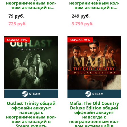
неограниченным кол-
неограниченным кол-
вом активаций в
вом активаций в
Steam купить
Steam купить
79 руб.
249 руб.
725 руб.
3 799 руб.
СКИДКА -96%
СКИДКА -95%
Outlast Trinity общий
Mafia: The Old Country
оффлайн аккаунт
Deluxe Edition общий
навсегда с
оффлайн аккаунт
неограниченным кол-
навсегда с
вом активаций в
неограниченным кол-
Steam купить
вом активаций в