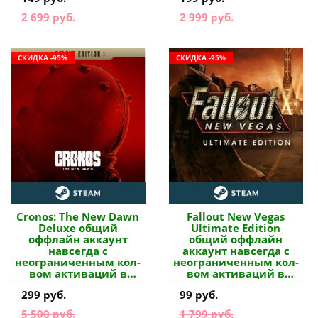
2 699 руб.
2 999 руб.
СКИДКА -95%
СКИДКА -95%
Cronos: The New Dawn
Fallout New Vegas
Deluxe общий
Ultimate Edition
оффлайн аккаунт
общий оффлайн
навсегда с
аккаунт навсегда с
неограниченным кол-
неограниченным кол-
вом активаций в
вом активаций в
Steam купить
Steam купить
299 руб.
99 руб.
5 500 руб.
1 799 руб.