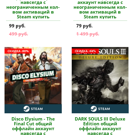
навсегда с
аккаунт навсегда с
неограниченным кол-
неограниченным кол-
вом активаций в
вом активаций в
Steam купить
Steam купить
99 руб.
79 руб.
499 руб.
1 499 руб.
СКИДКА -90%
СКИДКА -94%
Disco Elysium - The
DARK SOULS III Deluxe
Final Cut общий
Edition общий
оффлайн аккаунт
оффлайн аккаунт
навсегда с
навсегда с