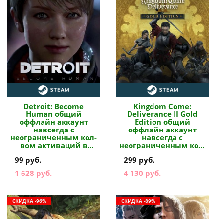
Detroit: Become
Kingdom Come:
Human общий
Deliverance II Gold
оффлайн аккаунт
Edition общий
навсегда с
оффлайн аккаунт
неограниченным кол-
навсегда с
вом активаций в
неограниченным кол-
Steam купить
вом активаций в
99 руб.
299 руб.
Steam купить
1 628 руб.
4 130 руб.
СКИДКА -96%
СКИДКА -89%