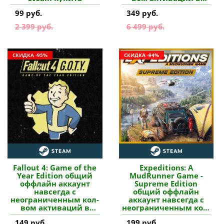
Steam купить
99 руб.
349 руб.
2 399 руб.
6 499 руб.
СКИДКА -95%
СКИДКА -94%
Fallout 4: Game of the
Expeditions: A
Year Edition общий
MudRunner Game -
оффлайн аккаунт
Supreme Edition
навсегда с
общий оффлайн
неограниченным кол-
аккаунт навсегда с
вом активаций в
неограниченным кол-
Steam купить
вом активаций в
149 руб.
199 руб.
Steam купить