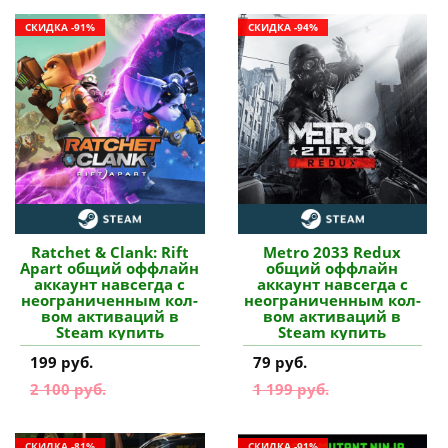
СКИДКА -91%
СКИДКА -94%
Ratchet & Clank: Rift
Metro 2033 Redux
Apart общий оффлайн
общий оффлайн
аккаунт навсегда с
аккаунт навсегда с
неограниченным кол-
неограниченным кол-
вом активаций в
вом активаций в
Steam купить
Steam купить
199 руб.
79 руб.
2 100 руб.
1 199 руб.
СКИДКА -81%
СКИДКА -91%