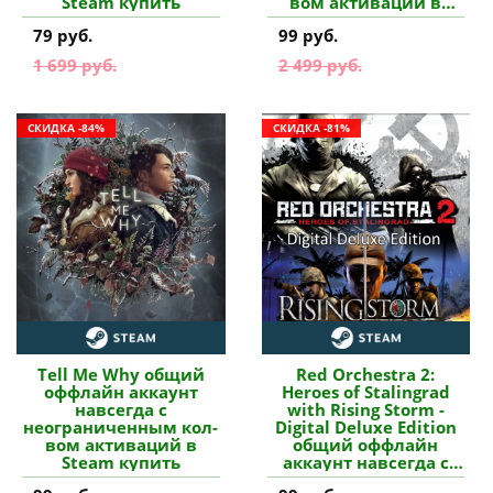
Steam купить
вом активаций в
Steam купить
79 руб.
99 руб.
1 699 руб.
2 499 руб.
СКИДКА -84%
СКИДКА -81%
Tell Me Why общий
Red Orchestra 2:
оффлайн аккаунт
Heroes of Stalingrad
навсегда с
with Rising Storm -
неограниченным кол-
Digital Deluxe Edition
вом активаций в
общий оффлайн
Steam купить
аккаунт навсегда с
неограниченным кол-