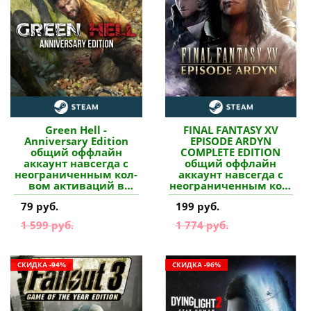
Green Hell -
FINAL FANTASY XV
Anniversary Edition
EPISODE ARDYN
общий оффлайн
COMPLETE EDITION
аккаунт навсегда с
общий оффлайн
неограниченным кол-
аккаунт навсегда с
вом активаций в
неограниченным кол-
Steam купить
вом активаций в
79 руб.
199 руб.
Steam купить
1 599 руб.
1 774 руб.
СКИДКА -94%
СКИДКА -96%