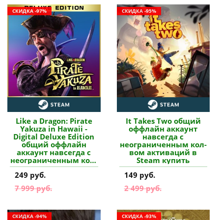
СКИДКА -97%
СКИДКА -95%
Like a Dragon: Pirate
It Takes Two общий
Yakuza in Hawaii -
оффлайн аккаунт
Digital Deluxe Edition
навсегда с
общий оффлайн
неограниченным кол-
аккаунт навсегда с
вом активаций в
неограниченным кол-
Steam купить
вом активаций в
249 руб.
149 руб.
Steam купить
7 999 руб.
2 499 руб.
СКИДКА -94%
СКИДКА -93%