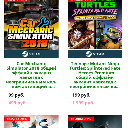
Car Mechanic
Teenage Mutant Ninja
Simulator 2018 общий
Turtles: Splintered Fate
оффлайн аккаунт
- Heroes Premium
навсегда с
общий оффлайн
неограниченным кол-
аккаунт навсегда с
вом активаций в
неограниченным кол-
Steam купить
вом активаций в
99 руб.
199 руб.
Steam купить
499 руб.
1 999 руб.
СКИДКА -96%
СКИДКА -93%