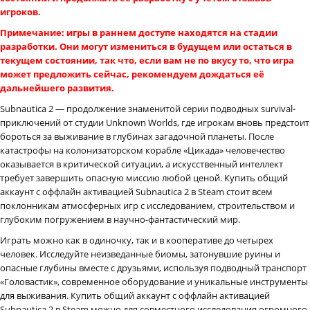
игроков.
Примечание: игры в раннем доступе находятся на стадии
разработки. Они могут измениться в будущем или остаться в
текущем состоянии, так что, если вам не по вкусу то, что игра
может предложить сейчас, рекомендуем дождаться её
дальнейшего развития.
Subnautica 2 — продолжение знаменитой серии подводных survival-
приключений от студии Unknown Worlds, где игрокам вновь предстоит
бороться за выживание в глубинах загадочной планеты. После
катастрофы на колонизаторском корабле «Цикада» человечество
оказывается в критической ситуации, а искусственный интеллект
требует завершить опасную миссию любой ценой. Купить общий
аккаунт с оффлайн активацией Subnautica 2 в Steam стоит всем
поклонникам атмосферных игр с исследованием, строительством и
глубоким погружением в научно-фантастический мир.
Играть можно как в одиночку, так и в кооперативе до четырех
человек. Исследуйте неизведанные биомы, затонувшие руины и
опасные глубины вместе с друзьями, используя подводный транспорт
«Головастик», современное оборудование и уникальные инструменты
для выживания. Купить общий аккаунт с оффлайн активацией
Subnautica 2 в Steam можно для совместного исследования огромного