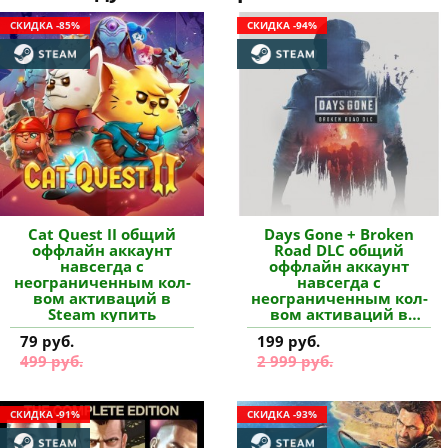
СКИДКА -85%
СКИДКА -94%
Cat Quest II общий
Days Gone + Broken
оффлайн аккаунт
Road DLC общий
навсегда с
оффлайн аккаунт
неограниченным кол-
навсегда с
вом активаций в
неограниченным кол-
Steam купить
вом активаций в
Steam купить
79 руб.
199 руб.
499 руб.
2 999 руб.
СКИДКА -91%
СКИДКА -93%