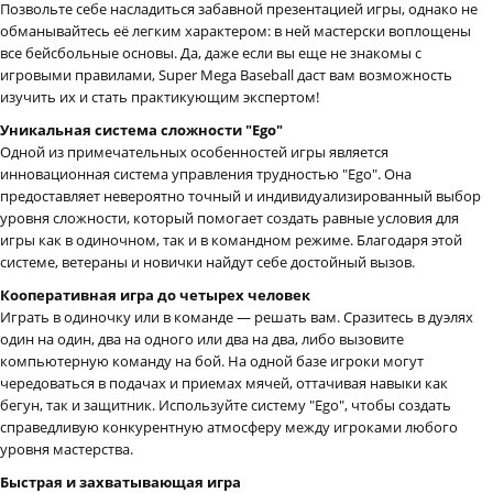
Позвольте себе насладиться забавной презентацией игры, однако не
обманывайтесь её легким характером: в ней мастерски воплощены
все бейсбольные основы. Да, даже если вы еще не знакомы с
игровыми правилами, Super Mega Baseball даст вам возможность
изучить их и стать практикующим экспертом!
Уникальная система сложности "Ego"
Одной из примечательных особенностей игры является
инновационная система управления трудностью "Ego". Она
предоставляет невероятно точный и индивидуализированный выбор
уровня сложности, который помогает создать равные условия для
игры как в одиночном, так и в командном режиме. Благодаря этой
системе, ветераны и новички найдут себе достойный вызов.
Кооперативная игра до четырех человек
Играть в одиночку или в команде — решать вам. Сразитесь в дуэлях
один на один, два на одного или два на два, либо вызовите
компьютерную команду на бой. На одной базе игроки могут
чередоваться в подачах и приемах мячей, оттачивая навыки как
бегун, так и защитник. Используйте систему "Ego", чтобы создать
справедливую конкурентную атмосферу между игроками любого
уровня мастерства.
Быстрая и захватывающая игра