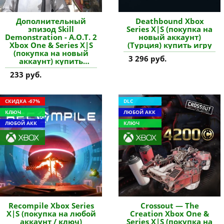
Дополнительный
Deathbound Xbox
эпизод Skill
Series X|S (покупка на
Demonstration - A.O.T. 2
новый аккаунт)
Xbox One & Series X|S
(Турция) купить игру
(покупка на новый
3 296 руб.
аккаунт) купить
дополнение
233 руб.
СКИДКА -67%
DLC
КЛЮЧ
ЛЮБОЙ АКК
ЛЮБОЙ АКК
КЛЮЧ
Recompile Xbox Series
Crossout — The
X|S (покупка на любой
Creation Xbox One &
аккаунт / ключ)
Series X|S (покупка на