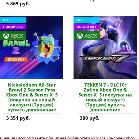
5 869 руб.
DLC
DLC
НОВЫЙ АКК
НОВЫЙ АКК
Nickelodeon All-Star
TEKKEN 7 - DLC10:
Brawl 2 Season Pass
Zafina Xbox One &
Xbox One & Series X|S
Series X|S (покупка на
(покупка на новый
новый аккаунт)
аккаунт) (Турция)
(Турция) купить
купить дополнение
дополнение
3 351 руб.
380 руб.
В нашем ассортименте обширная библиотека игр для консолей Xbox