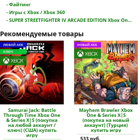
- Файтинг
- Игры с Xbox / Xbox 360
- SUPER STREETFIGHTER IV ARCADE EDITION Xbox On...
Рекомендуемые товары
ЛЮБОЙ АКК
НОВЫЙ АКК
КЛЮЧ
Samurai Jack: Battle
Mayhem Brawler Xbox
Through Time Xbox One
One & Series X|S
& Series X|S (покупка
(покупка на новый
на любой аккаунт /
аккаунт) (Турция)
ключ) (США) купить
купить игру
игру
533 руб.