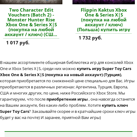
Two Character Edit
Flippin Kaktus Xbox
Vouchers (Batch 2) -
One & Series X|S
Monster Hunter Rise
(покупка на любой
Xbox One & Series X|S
аккаунт / ключ)
(покупка на любой
(Польша) купить игру
аккаунт / ключ) (США)
1 732 руб.
купить дополнение
1 017 руб.
В нашем ассортименте обширная библиотека игр для консолей Xbox
One и Xbox Series X|S, среди них можно
купить игру Super Toy Cars
Xbox One & Series X|S (покупка на новый аккаунт) (Турция)
,
которая приобретается по сниженной цене специально для Вас. Игры
приобретаются в различных регионах: Аргентина, Турция, Европа,
США и многих других, по цене, ниже Российского Xbox Store. Мы
гарантируем, что после
приобретения игры
, она навсегда останется
на Вашем аккаунте, без каких-либо проблем. Хотите
купить ключ
Super Toy Cars
? Заказывайте скорее и в кратчайшие сроки ключ игры
будет у вас на почте) И заранее, приятной Вам игры)