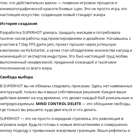
том, что действительно важно — плавном игровом процессе и
кинематографической красоте боевых сцен. Это не просто игра, это
настоящее искусство, создающее новый стандарт жанра.
История создания
Разработка SUPERHOT длилась тридцать месяцев и потребовала
тысячи часов работы над проектированием и дизайном. Начавшись с
участия в 7 Day FPS game jam, проект прошел через успешную
кампанию на Kickstarter, а затем стал обладателем множества наград и
номинаций от экспертов индустрии. Это был настоящий труд любви,
выполненный независимой, преданной командой и тысячами
поклонников со всего мира.
Свобода выбора
В SUPERHOT вы не обязаны следовать приказам. Здесь нет навязанных
инструкций, только вы и ваши собственные решения. Каждое ваше
действие влияет на ход времени, что делает каждый бой уникальным и
непредсказуемым.
MIND CONTROL DELETE
— это обещание свободы,
где только вы решаете, куда двигаться и что делать.
SUPERHOT — это не просто очередная стрелялка, это революция в
игровом мире. Будьте готовы к новым впечатлениям и совершенно
иному подходу к привычным жанровым границам. Ваши рефлексы и