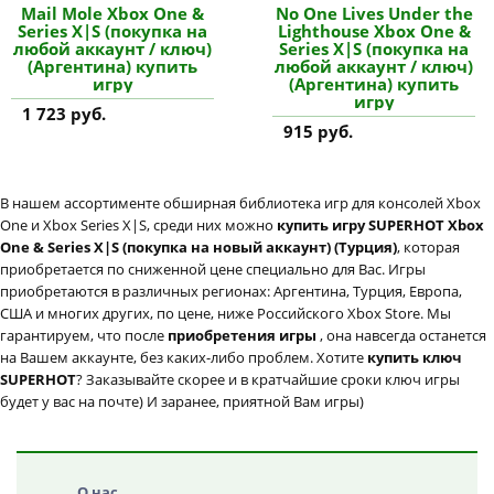
Mail Mole Xbox One &
No One Lives Under the
Series X|S (покупка на
Lighthouse Xbox One &
любой аккаунт / ключ)
Series X|S (покупка на
(Аргентина) купить
любой аккаунт / ключ)
игру
(Аргентина) купить
игру
1 723 руб.
915 руб.
В нашем ассортименте обширная библиотека игр для консолей Xbox
One и Xbox Series X|S, среди них можно
купить игру SUPERHOT Xbox
One & Series X|S (покупка на новый аккаунт) (Турция)
, которая
приобретается по сниженной цене специально для Вас. Игры
приобретаются в различных регионах: Аргентина, Турция, Европа,
США и многих других, по цене, ниже Российского Xbox Store. Мы
гарантируем, что после
приобретения игры
, она навсегда останется
на Вашем аккаунте, без каких-либо проблем. Хотите
купить ключ
SUPERHOT
? Заказывайте скорее и в кратчайшие сроки ключ игры
будет у вас на почте) И заранее, приятной Вам игры)
О нас