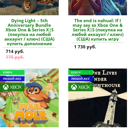
Dying Light – 5th
The end is nahual: If I
Anniversary Bundle
may say so Xbox One &
Xbox One & Series X|S
Series X|S (покупка на
(покупка на любой
любой аккаунт / ключ)
аккаунт / ключ) (США)
(США) купить игру
купить дополнение
1 730 руб.
714 руб.
775 руб.
КЛЮЧ
КЛЮЧ
ЛЮБОЙ АКК
ЛЮБОЙ АКК