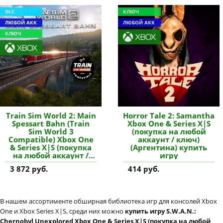
DLC
КЛЮЧ
ЛЮБОЙ АКК
ЛЮБОЙ АКК
КЛЮЧ
Train Sim World 2: Main
Horror Tale 2: Samantha
Spessart Bahn (Train
Xbox One & Series X|S
Sim World 3
(покупка на любой
Compatible) Xbox One
аккаунт / ключ)
& Series X|S (покупка
(Аргентина) купить
на любой аккаунт /
игру
ключ) (США) купить
3 872 руб.
414 руб.
дополнение
В нашем ассортименте обширная библиотека игр для консолей Xbox
One и Xbox Series X|S, среди них можно
купить игру S.W.A.N.:
Chernobyl Unexplored Xbox One & Series X|S (покупка на любой