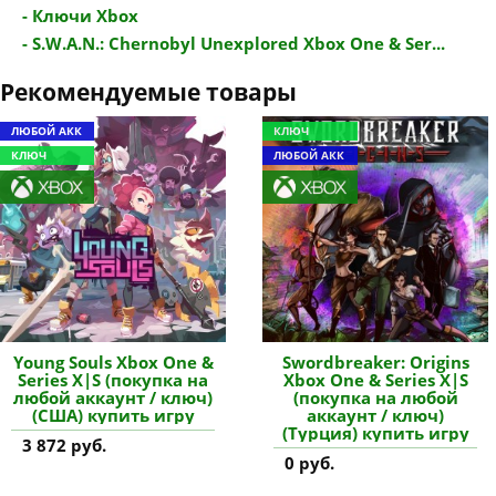
- Ключи Xbox
- S.W.A.N.: Chernobyl Unexplored Xbox One & Ser...
Рекомендуемые товары
ЛЮБОЙ АКК
КЛЮЧ
КЛЮЧ
ЛЮБОЙ АКК
Young Souls Xbox One &
Swordbreaker: Origins
Series X|S (покупка на
Xbox One & Series X|S
любой аккаунт / ключ)
(покупка на любой
(США) купить игру
аккаунт / ключ)
(Турция) купить игру
3 872 руб.
0 руб.