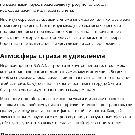
неизвестными науке, представляют угрозу не только для
исследователей, но и для всей планеты.
Институт скрывает за своими стенами множество тайн, которые вам
предстоит раскрыть, балансируя между осознанием человека и
проникновением в неизведанное. Ваша задача — пройти через
испытания, которые приготовили для вас эти загадочные недра,
борясь за своё выживание в мире, где мир и хаос переплелись.
Атмосфера страха и удивления
Игровой процесс S.W.A.N. строится вокруг решения головоломок,
которые заставят вас использовать смекалку и интуицию. Встреча с
необъяснимыми аномалиями — лишь часть пугающего очарования
этой истории. Каждое новое открытие заставляет сердце биться
быстрее, ведь вас ждут опасности на каждом шагу.
Мастерски проработанная атмосфера ужаса и мистики позволяет
игрокам с головой окунуться в сюрреалистическое пространство, где
границы между реальностью и фантастикой стираются. Каждый
элемент игры, от звукового сопровождения до визуальных эффектов,
действует в унисон, создавая впечатляющий эффект присутствия.
Погружение в неизведанное