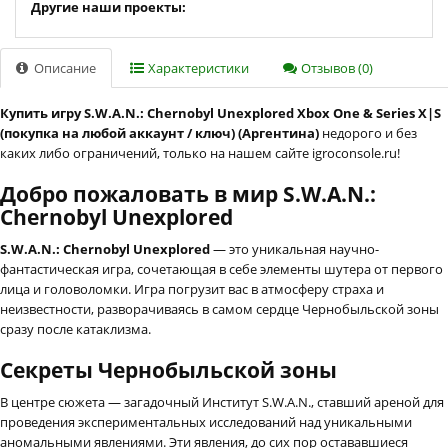
Другие наши проекты:
Описание
Характеристики
Отзывов (0)
Купить игру S.W.A.N.: Chernobyl Unexplored Xbox One & Series X|S
(покупка на любой аккаунт / ключ) (Аргентина)
недорого и без
каких либо ограничений, только на нашем сайте igroconsole.ru!
Добро пожаловать в мир S.W.A.N.:
Chernobyl Unexplored
S.W.A.N.: Chernobyl Unexplored
— это уникальная научно-
фантастическая игра, сочетающая в себе элементы шутера от первого
лица и головоломки. Игра погрузит вас в атмосферу страха и
неизвестности, разворачиваясь в самом сердце Чернобыльской зоны
сразу после катаклизма.
Секреты Чернобыльской зоны
В центре сюжета — загадочный Институт S.W.A.N., ставший ареной для
проведения экспериментальных исследований над уникальными
аномальными явлениями. Эти явления, до сих пор остававшиеся