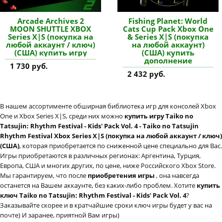
Arcade Archives 2
Fishing Planet: World
MOON SHUTTLE XBOX
Cats Cup Pack Xbox One
Series X|S (покупка на
& Series X|S (покупка
любой аккаунт / ключ)
на любой аккаунт)
(США) купить игру
(США) купить
дополнение
1 730 руб.
2 432 руб.
В нашем ассортименте обширная библиотека игр для консолей Xbox
One и Xbox Series X|S, среди них можно
купить игру Taiko no
Tatsujin: Rhythm Festival - Kids' Pack Vol. 4 - Taiko no Tatsujin
Rhythm Festival Xbox Series X|S (покупка на любой аккаунт / ключ)
(США)
, которая приобретается по сниженной цене специально для Вас.
Игры приобретаются в различных регионах: Аргентина, Турция,
Европа, США и многих других, по цене, ниже Российского Xbox Store.
Мы гарантируем, что после
приобретения игры
, она навсегда
останется на Вашем аккаунте, без каких-либо проблем. Хотите
купить
ключ Taiko no Tatsujin: Rhythm Festival - Kids' Pack Vol. 4
?
Заказывайте скорее и в кратчайшие сроки ключ игры будет у вас на
почте) И заранее, приятной Вам игры)